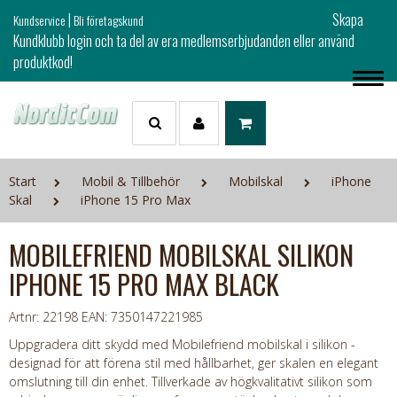
|
Skapa
Kundservice
Bli företagskund
Kundklubb login och ta del av era medlemserbjudanden eller använd
produktkod!
Start
Mobil & Tillbehör
Mobilskal
iPhone
Skal
iPhone 15 Pro Max
MOBILEFRIEND MOBILSKAL SILIKON
IPHONE 15 PRO MAX BLACK
Artnr: 22198
EAN: 7350147221985
Uppgradera ditt skydd med Mobilefriend mobilskal i silikon -
designad för att förena stil med hållbarhet, ger skalen en elegant
omslutning till din enhet. Tillverkade av högkvalitativt silikon som