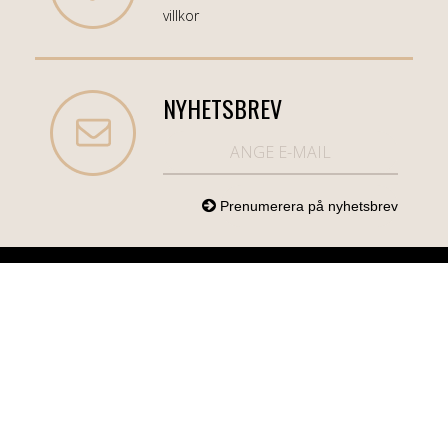
villkor
NYHETSBREV
NORDICCOM.SE
INFO
KATEGORIER
info@nordiccom.se
Logga in
Mobil & Tillbehör
Org.nr: 556613-
Kundtjänst
TV & Ljud
6403
Om Nordiccom
Dator & Kontor
Kampanjvaror
Bil & Garage
Hem & Hushåll