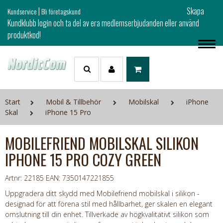
|
Skapa
Kundservice
Bli företagskund
Kundklubb login och ta del av era medlemserbjudanden eller använd
produktkod!
Start
Mobil & Tillbehör
Mobilskal
iPhone
Skal
iPhone 15 Pro
MOBILEFRIEND MOBILSKAL SILIKON
IPHONE 15 PRO COZY GREEN
Artnr: 22185
EAN: 7350147221855
Uppgradera ditt skydd med Mobilefriend mobilskal i silikon -
designad för att förena stil med hållbarhet, ger skalen en elegant
omslutning till din enhet. Tillverkade av högkvalitativt silikon som