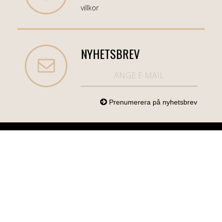
villkor
NYHETSBREV
NORDICCOM.SE
INFO
KATEGORIER
info@nordiccom.se
Logga in
Mobil & Tillbehör
Org.nr: 556613-
Kundtjänst
TV & Ljud
6403
Om Nordiccom
Dator & Kontor
Kampanjvaror
Bil & Garage
Hem & Hushåll