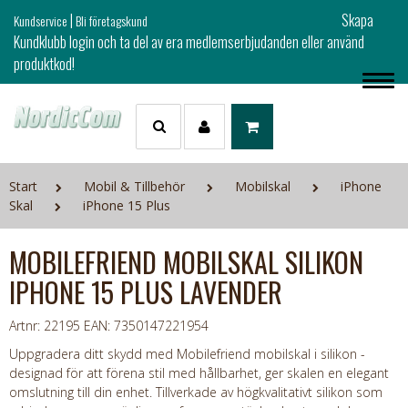
|
Skapa
Kundservice
Bli företagskund
Kundklubb login och ta del av era medlemserbjudanden eller använd
produktkod!
Start
Mobil & Tillbehör
Mobilskal
iPhone
Skal
iPhone 15 Plus
MOBILEFRIEND MOBILSKAL SILIKON
IPHONE 15 PLUS LAVENDER
Artnr: 22195
EAN: 7350147221954
Uppgradera ditt skydd med Mobilefriend mobilskal i silikon -
designad för att förena stil med hållbarhet, ger skalen en elegant
omslutning till din enhet. Tillverkade av högkvalitativt silikon som