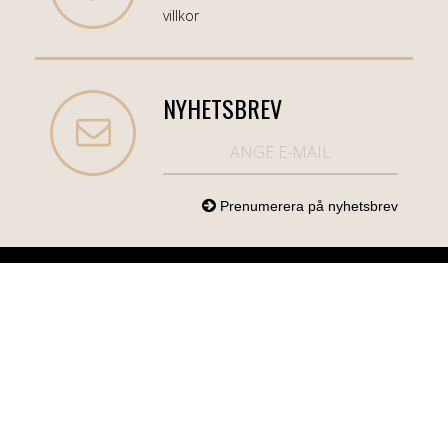
villkor
NYHETSBREV
NORDICCOM.SE
INFO
KATEGORIER
info@nordiccom.se
Logga in
Mobil & Tillbehör
Org.nr: 556613-
Kundtjänst
TV & Ljud
6403
Om Nordiccom
Dator & Kontor
Kampanjvaror
Bil & Garage
Hem & Hushåll