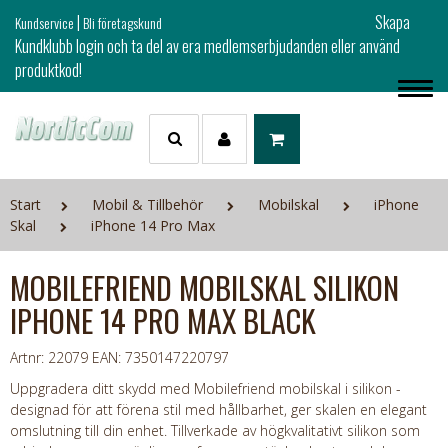
|
Skapa
Kundservice
Bli företagskund
Kundklubb login och ta del av era medlemserbjudanden eller använd
produktkod!
Start
Mobil & Tillbehör
Mobilskal
iPhone
Skal
iPhone 14 Pro Max
MOBILEFRIEND MOBILSKAL SILIKON
IPHONE 14 PRO MAX BLACK
Artnr: 22079
EAN: 7350147220797
Uppgradera ditt skydd med Mobilefriend mobilskal i silikon -
designad för att förena stil med hållbarhet, ger skalen en elegant
omslutning till din enhet. Tillverkade av högkvalitativt silikon som