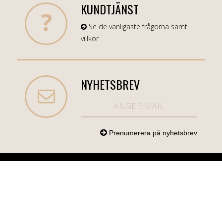
KUNDTJÄNST
Se de vanligaste frågorna samt
villkor
NYHETSBREV
NORDICCOM.SE
INFO
KATEGORIER
info@nordiccom.se
Logga in
Mobil & Tillbehör
Org.nr: 556613-
Kundtjänst
TV & Ljud