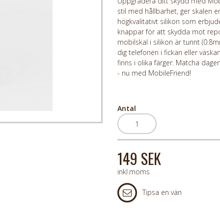
Uppgradera ditt skydd med Mobile
stil med hållbarhet, ger skalen en
högkvalitativt silikon som erbj
knappar för att skydda mot repor
mobilskal i silikon är tunnt (0.8
dig telefonen i fickan eller väsk
finns i olika färger. Matcha dag
- nu med MobileFriend!
Antal
149 SEK
inkl.moms
Tipsa en vän