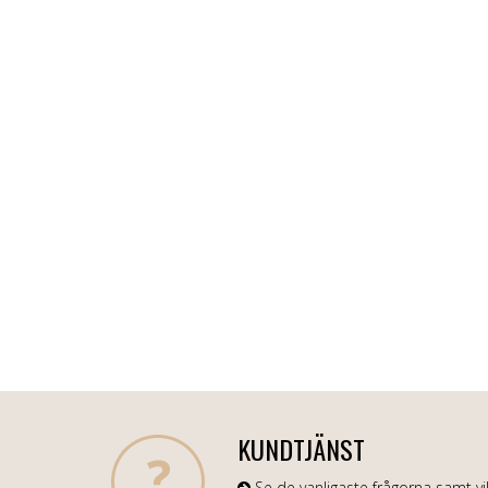
KUNDTJÄNST
Se de vanligaste frågorna samt vil