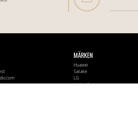
MÄRKEN
Huawei
nst
Satake
diccom
LG
varor
testsynk
Apple
Blaupunkt
ORIER
Block
Bosch
Tillbehör
Braun
d
CT Collection
 Kontor
Electrolux
rage
EX3000