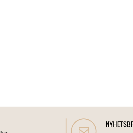
NYHETSB
lkor