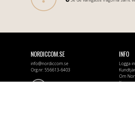
NORDICCOM.SE
INFO
info@nordiccom.se
Logga in
Org.nr: 556613-6403
Kundtjä
Om Nor
Kampanj
KATEG
Mobil & 
TV & Lju
Dator &
Bil & Ga