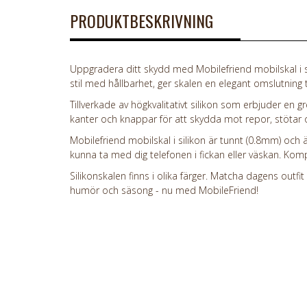
PRODUKTBESKRIVNING
Uppgradera ditt skydd med Mobilefriend mobilskal i si
stil med hållbarhet, ger skalen en elegant omslutning ti
Tillverkade av högkvalitativt silikon som erbjuder en
kanter och knappar för att skydda mot repor, stötar o
Mobilefriend mobilskal i silikon är tunnt (0.8mm) och är
kunna ta med dig telefonen i fickan eller väskan. Kom
Silikonskalen finns i olika färger. Matcha dagens outfit
humör och säsong - nu med MobileFriend!