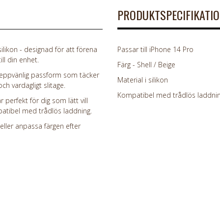
PRODUKTSPECIFIKATI
likon - designad för att förena
Passar till iPhone 14 Pro
ll din enhet.
Färg - Shell / Beige
 greppvänlig passform som täcker
Material i silikon
ch vardagligt slitage.
Kompatibel med trådlös laddni
 perfekt för dig som lätt vill
patibel med trådlös laddning.
 eller anpassa färgen efter