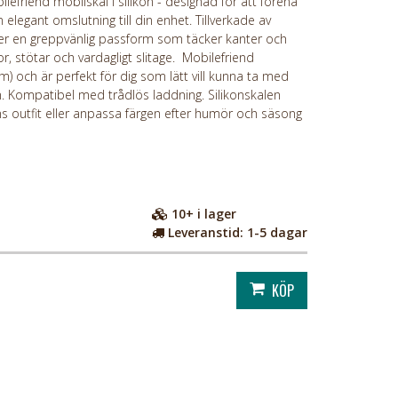
friend mobilskal i silikon - designad för att förena
 elegant omslutning till din enhet. Tillverkade av
uder en greppvänlig passform som täcker kanter och
, stötar och vardagligt slitage. Mobilefriend
mm) och är perfekt för dig som lätt vill kunna ta med
an. Kompatibel med trådlös laddning. Silikonskalen
ens outfit eller anpassa färgen efter humör och säsong
10+
i lager
Leveranstid:
1-5 dagar