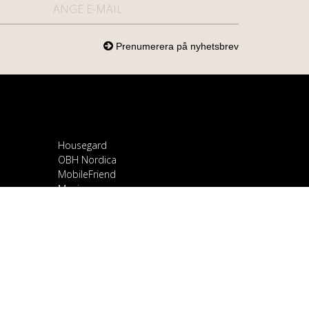
Housegard
OBH Nordica
MobileFriend
Mozi
Samsung
Scandomestic
Snapcase
Smartline
Sony
Spirit of Gamer
OnePlus
Stylies