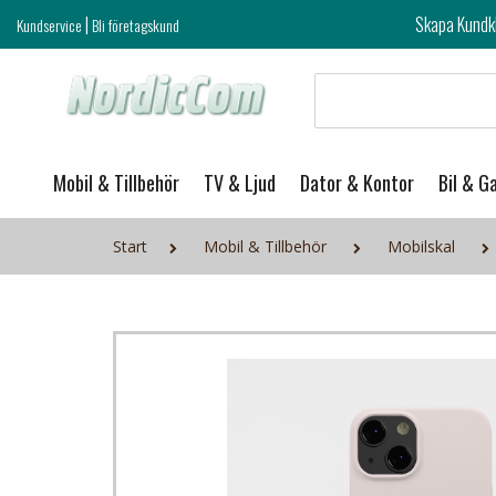
|
Skapa Kundklubb login och ta del 
Kundservice
Bli företagskund
Mobil & Tillbehör
TV & Ljud
Dator & Kontor
Bil & G
Start
Mobil & Tillbehör
Mobilskal