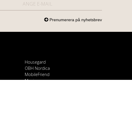
Housegard
OBH Nordica
MobileFriend
Mozi
Samsung
Scandomestic
Snapcase
Smartline
Sony
Spirit of Gamer
OnePlus
Stylies