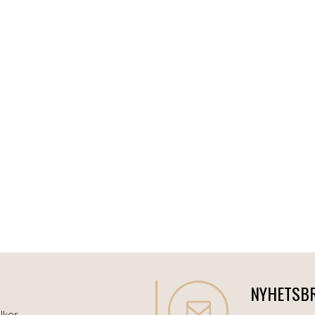
NYHETSB
lkor