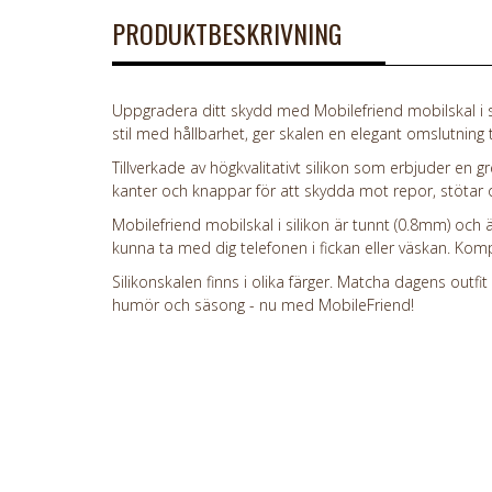
PRODUKTBESKRIVNING
Uppgradera ditt skydd med Mobilefriend mobilskal i si
stil med hållbarhet, ger skalen en elegant omslutning ti
Tillverkade av högkvalitativt silikon som erbjuder en
kanter och knappar för att skydda mot repor, stötar o
Mobilefriend mobilskal i silikon är tunnt (0.8mm) och är
kunna ta med dig telefonen i fickan eller väskan. Kom
Silikonskalen finns i olika färger. Matcha dagens outfit
humör och säsong - nu med MobileFriend!