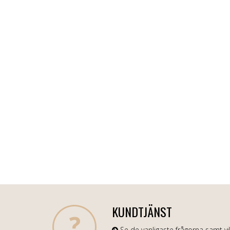
KUNDTJÄNST
Se de vanligaste frågorna samt vil