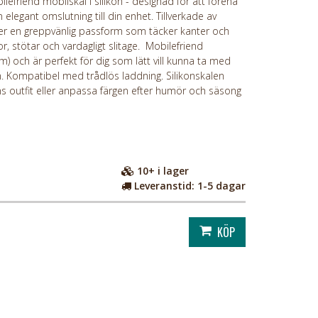
friend mobilskal i silikon - designad för att förena
 elegant omslutning till din enhet. Tillverkade av
uder en greppvänlig passform som täcker kanter och
, stötar och vardagligt slitage. Mobilefriend
mm) och är perfekt för dig som lätt vill kunna ta med
an. Kompatibel med trådlös laddning. Silikonskalen
ens outfit eller anpassa färgen efter humör och säsong
10+
i lager
Leveranstid:
1-5 dagar