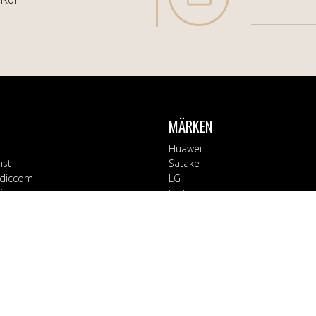
MÄRKEN
Huawei
nst
Satake
diccom
LG
varor
testsynk
Apple
Blaupunkt
ORIER
Block
Bosch
Tillbehör
Braun
d
CT Collection
 Kontor
Electrolux
rage
EX3000