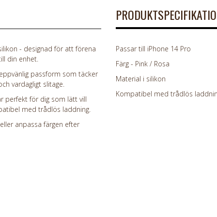
PRODUKTSPECIFIKATI
likon - designad för att förena
Passar till iPhone 14 Pro
ll din enhet.
Färg - Pink / Rosa
 greppvänlig passform som täcker
Material i silikon
ch vardagligt slitage.
Kompatibel med trådlös laddni
 perfekt för dig som lätt vill
patibel med trådlös laddning.
 eller anpassa färgen efter