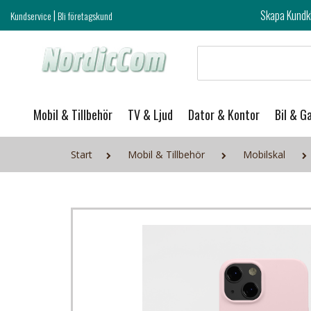
|
Skapa Kundklubb login och ta del 
Kundservice
Bli företagskund
Mobil & Tillbehör
TV & Ljud
Dator & Kontor
Bil & G
Start
Mobil & Tillbehör
Mobilskal