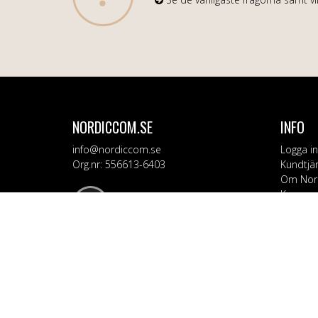
NORDICCOM.SE
INFO
info@nordiccom.se
Logga in
Org.nr: 556613-6403
Kundtjä
Om Nor
Kampanj
KATEG
Mobil & 
TV & Lju
Dator &
Bil & Ga