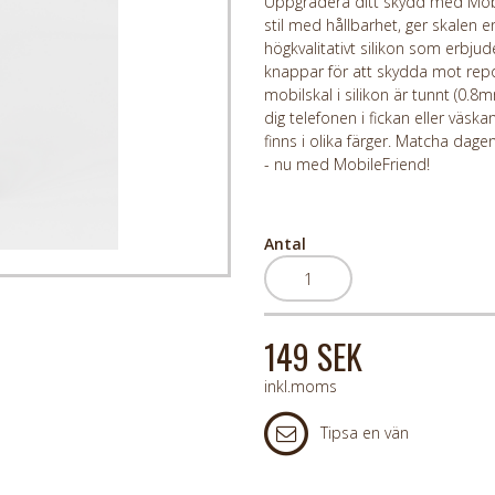
Uppgradera ditt skydd med Mobile
stil med hållbarhet, ger skalen en
högkvalitativt silikon som erbj
knappar för att skydda mot repor
mobilskal i silikon är tunnt (0.8
dig telefonen i fickan eller väsk
finns i olika färger. Matcha dag
- nu med MobileFriend!
Antal
149 SEK
inkl.moms
Tipsa en vän