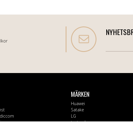
NYHETSB
lkor
MÄRKEN
Huawei
nst
Satake
diccom
LG
varor
testsynk
Apple