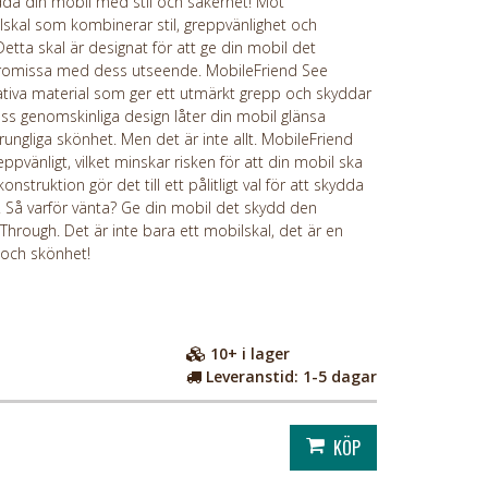
da din mobil med stil och säkerhet! Möt
skal som kombinerar stil, greppvänlighet och
 Detta skal är designat för att ge din mobil det
promissa med dess utseende. MobileFriend See
itativa material som ger ett utmärkt grepp och skyddar
ess genomskinliga design låter din mobil glänsa
rungliga skönhet. Men det är inte allt. MobileFriend
ppvänligt, vilket minskar risken för att din mobil ska
nstruktion gör det till ett pålitligt val för att skydda
. Så varför vänta? Ge din mobil det skydd den
hrough. Det är inte bara ett mobilskal, det är en
d och skönhet!
10+
i lager
Leveranstid:
1-5 dagar