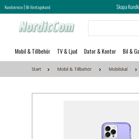
|
Skapa Kundklubb login och ta del 
Kundservice
Bli företagskund
Mobil & Tillbehör
TV & Ljud
Dator & Kontor
Bil & G
Start
Mobil & Tillbehör
Mobilskal