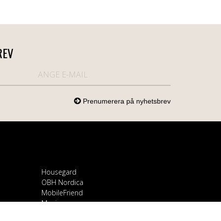
REV
Housegard
OBH Nordica
MobileFriend
Mozi
Samsung