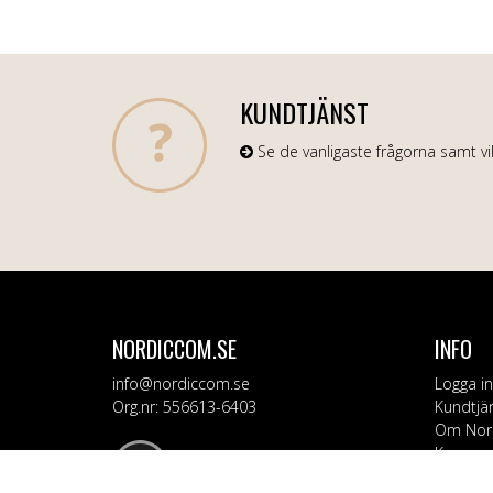
KUNDTJÄNST
Se de vanligaste frågorna samt vil
NORDICCOM.SE
INFO
info@nordiccom.se
Logga in
Org.nr: 556613-6403
Kundtjä
Om Nor
Kampanj