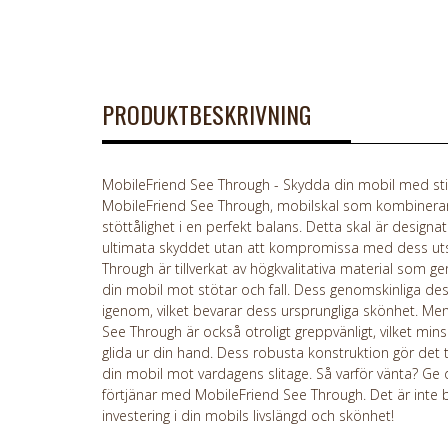
PRODUKTBESKRIVNING
MobileFriend See Through - Skydda din mobil med sti
MobileFriend See Through, mobilskal som kombinerar 
stöttålighet i en perfekt balans. Detta skal är designat
ultimata skyddet utan att kompromissa med dess ut
Through är tillverkat av högkvalitativa material som g
din mobil mot stötar och fall. Dess genomskinliga des
igenom, vilket bevarar dess ursprungliga skönhet. Men 
See Through är också otroligt greppvänligt, vilket mins
glida ur din hand. Dess robusta konstruktion gör det till
din mobil mot vardagens slitage. Så varför vänta? Ge
förtjänar med MobileFriend See Through. Det är inte b
investering i din mobils livslängd och skönhet!