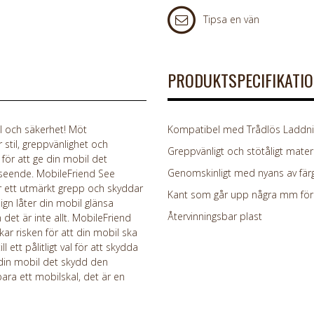
Tipsa en vän
PRODUKTSPECIFIKATI
l och säkerhet! Möt
Kompatibel med Trådlös Laddnin
stil, greppvänlighet och
Greppvänligt och stötåligt materi
 för att ge din mobil det
Genomskinligt med nyans av färg
seende. MobileFriend See
er ett utmärkt grepp och skyddar
Kant som går upp några mm för 
ign låter din mobil glänsa
Återvinningsbar plast
det är inte allt. MobileFriend
kar risken för att din mobil ska
 ett pålitligt val för att skydda
 din mobil det skydd den
ara ett mobilskal, det är en