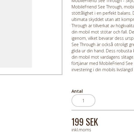
MobileFriend See Through - Skyd
MobileFriend See Through, mobil
stöttålighet i en perfekt balans.
ultimata skyddet utan att kom
Through är tillverkat av högkval
din mobil mot stötar och fall. D
igenom, vilket bevarar dess ursp
See Through är också otroligt gre
glida ur din hand. Dess robusta ko
din mobil mot vardagens slitage
förtjänar med MobileFriend See T
investering i din mobils livsläng
Antal
199 SEK
inkl.moms