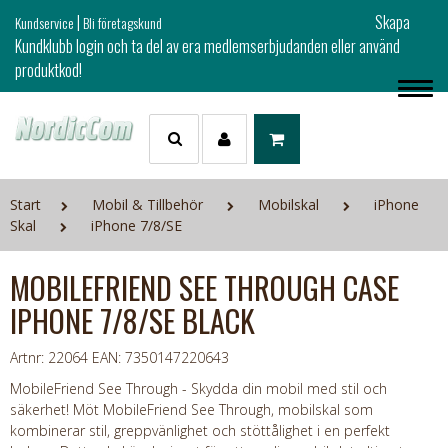
|
Skapa
Kundservice
Bli företagskund
Kundklubb login och ta del av era medlemserbjudanden eller använd
produktkod!
Start
Mobil & Tillbehör
Mobilskal
iPhone
Skal
iPhone 7/8/SE
MOBILEFRIEND SEE THROUGH CASE
IPHONE 7/8/SE BLACK
Artnr: 22064
EAN: 7350147220643
MobileFriend See Through - Skydda din mobil med stil och
säkerhet! Möt MobileFriend See Through, mobilskal som
kombinerar stil, greppvänlighet och stöttålighet i en perfekt