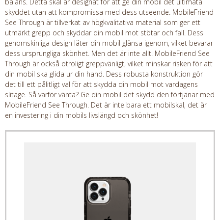
balans. Detta skal är designat för att ge din mobil det ultimata
skyddet utan att kompromissa med dess utseende. MobileFriend
See Through är tillverkat av högkvalitativa material som ger ett
utmärkt grepp och skyddar din mobil mot stötar och fall. Dess
genomskinliga design låter din mobil glänsa igenom, vilket bevarar
dess ursprungliga skönhet. Men det är inte allt. MobileFriend See
Through är också otroligt greppvänligt, vilket minskar risken för att
din mobil ska glida ur din hand. Dess robusta konstruktion gör
det till ett pålitligt val för att skydda din mobil mot vardagens
slitage. Så varför vänta? Ge din mobil det skydd den förtjänar med
MobileFriend See Through. Det är inte bara ett mobilskal, det är
en investering i din mobils livslängd och skönhet!