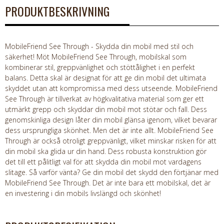
PRODUKTBESKRIVNING
MobileFriend See Through - Skydda din mobil med stil och
säkerhet! Möt MobileFriend See Through, mobilskal som
kombinerar stil, greppvänlighet och stöttålighet i en perfekt
balans. Detta skal är designat för att ge din mobil det ultimata
skyddet utan att kompromissa med dess utseende. MobileFriend
See Through är tillverkat av högkvalitativa material som ger ett
utmärkt grepp och skyddar din mobil mot stötar och fall. Dess
genomskinliga design låter din mobil glänsa igenom, vilket bevarar
dess ursprungliga skönhet. Men det är inte allt. MobileFriend See
Through är också otroligt greppvänligt, vilket minskar risken för att
din mobil ska glida ur din hand. Dess robusta konstruktion gör
det till ett pålitligt val för att skydda din mobil mot vardagens
slitage. Så varför vänta? Ge din mobil det skydd den förtjänar med
MobileFriend See Through. Det är inte bara ett mobilskal, det är
en investering i din mobils livslängd och skönhet!