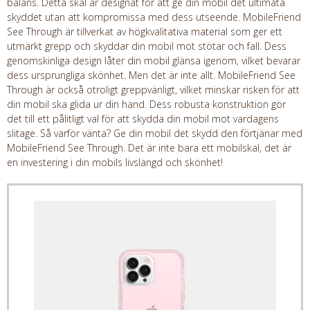
balans. Detta skal är designat för att ge din mobil det ultimata
skyddet utan att kompromissa med dess utseende. MobileFriend
See Through är tillverkat av högkvalitativa material som ger ett
utmärkt grepp och skyddar din mobil mot stötar och fall. Dess
genomskinliga design låter din mobil glänsa igenom, vilket bevarar
dess ursprungliga skönhet. Men det är inte allt. MobileFriend See
Through är också otroligt greppvänligt, vilket minskar risken för att
din mobil ska glida ur din hand. Dess robusta konstruktion gör
det till ett pålitligt val för att skydda din mobil mot vardagens
slitage. Så varför vänta? Ge din mobil det skydd den förtjänar med
MobileFriend See Through. Det är inte bara ett mobilskal, det är
en investering i din mobils livslängd och skönhet!