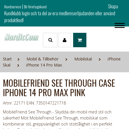
|
Skapa
Kundservice
Bli företagskund
Kundklubb login och ta del av era medlemserbjudanden eller använd
produktkod!
Start
Mobil & Tillbehör
Mobilskal
iPhone
Skal
iPhone 14 Pro Max
MOBILEFRIEND SEE THROUGH CASE
IPHONE 14 PRO MAX PINK
Artnr: 22171
EAN: 7350147221718
MobileFriend See Through - Skydda din mobil med stil och
säkerhet! Möt MobileFriend See Through, mobilskal som
kombinerar stil, greppvänlighet och stöttålighet i en perfekt