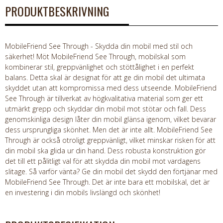
PRODUKTBESKRIVNING
MobileFriend See Through - Skydda din mobil med stil och
säkerhet! Möt MobileFriend See Through, mobilskal som
kombinerar stil, greppvänlighet och stöttålighet i en perfekt
balans. Detta skal är designat för att ge din mobil det ultimata
skyddet utan att kompromissa med dess utseende. MobileFriend
See Through är tillverkat av högkvalitativa material som ger ett
utmärkt grepp och skyddar din mobil mot stötar och fall. Dess
genomskinliga design låter din mobil glänsa igenom, vilket bevarar
dess ursprungliga skönhet. Men det är inte allt. MobileFriend See
Through är också otroligt greppvänligt, vilket minskar risken för att
din mobil ska glida ur din hand. Dess robusta konstruktion gör
det till ett pålitligt val för att skydda din mobil mot vardagens
slitage. Så varför vänta? Ge din mobil det skydd den förtjänar med
MobileFriend See Through. Det är inte bara ett mobilskal, det är
en investering i din mobils livslängd och skönhet!