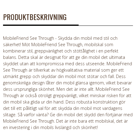
PRODUKTBESKRIVNING
MobileFriend See Through - Skydda din mobil med stil och
säkerhet! Möt MobileFriend See Through, mobilskal som
kombinerar stil, greppvänlighet och stöttålighet i en perfekt
balans. Detta skal är designat för att ge din mobil det ultimata
skyddet utan att kompromissa med dess utseende. MobileFriend
See Through är tillverkat av högkvalitativa material som ger ett
utmärkt grepp och skyddar din mobil mot stötar och fall. Dess
genomskinliga design låter din mobil glänsa igenom, vilket bevarar
dess ursprungliga skönhet. Men det är inte allt. MobileFriend See
Through är också otroligt greppvänligt, vilket minskar risken för att
din mobil ska glida ur din hand. Dess robusta konstruktion gör
det till ett pålitligt val för att skydda din mobil mot vardagens
slitage. Så varför vänta? Ge din mobil det skydd den förtjänar med
MobileFriend See Through. Det är inte bara ett mobilskal, det är
en investering i din mobils livslängd och skönhet!