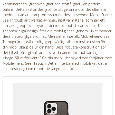
kombinerar stil, greppvänlighet och stöttålighet i en perfekt
balans. Detta skal är designat för att ge din mobil det ultimata
skyddet utan att kompromissa med dess utseende. MobileFriend
See Through är tillverkat av högkvalitativa material som ger ett
utmärkt grepp och skyddar din mobil mot stötar och fall. Dess
genomskinliga design låter din mobil glänsa igenom, vilket bevarar
dess ursprungliga skönhet. Men det är inte allt. MobileFriend See
Through är också otroligt greppvänligt, vilket minskar risken för att
din mobil ska glida ur din hand. Dess robusta konstruktion gör
det till ett pålitligt val för att skydda din mobil mot vardagens
slitage. Så varför vänta? Ge din mobil det skydd den förtjänar med
MobileFriend See Through. Det är inte bara ett mobilskal, det är
en investering i din mobils livslängd och skönhet!