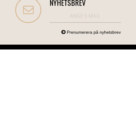
NYHETSBREV
NORDICCOM.SE
INFO
KATEGORIER
info@nordiccom.se
Logga in
Mobil & Tillbehör
Org.nr: 556613-
Kundtjänst
TV & Ljud
6403
Om Nordiccom
Dator & Kontor
Kampanjvaror
Bil & Garage
Hem & Hushåll
Personvård &
Hälsa