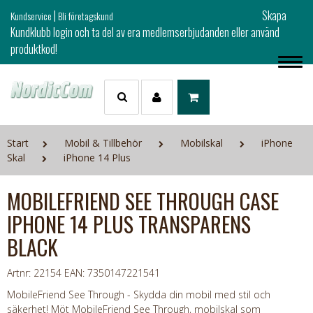
|
Skapa
Kundservice
Bli företagskund
Kundklubb login och ta del av era medlemserbjudanden eller använd
produktkod!
Start
Mobil & Tillbehör
Mobilskal
iPhone
Skal
iPhone 14 Plus
MOBILEFRIEND SEE THROUGH CASE
IPHONE 14 PLUS TRANSPARENS
BLACK
Artnr: 22154
EAN: 7350147221541
MobileFriend See Through - Skydda din mobil med stil och
säkerhet! Möt MobileFriend See Through, mobilskal som