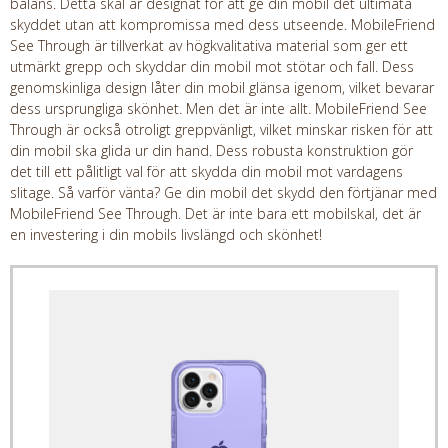
balans. Detta skal är designat för att ge din mobil det ultimata
skyddet utan att kompromissa med dess utseende. MobileFriend
See Through är tillverkat av högkvalitativa material som ger ett
utmärkt grepp och skyddar din mobil mot stötar och fall. Dess
genomskinliga design låter din mobil glänsa igenom, vilket bevarar
dess ursprungliga skönhet. Men det är inte allt. MobileFriend See
Through är också otroligt greppvänligt, vilket minskar risken för att
din mobil ska glida ur din hand. Dess robusta konstruktion gör
det till ett pålitligt val för att skydda din mobil mot vardagens
slitage. Så varför vänta? Ge din mobil det skydd den förtjänar med
MobileFriend See Through. Det är inte bara ett mobilskal, det är
en investering i din mobils livslängd och skönhet!