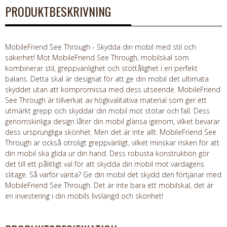
PRODUKTBESKRIVNING
MobileFriend See Through - Skydda din mobil med stil och
säkerhet! Möt MobileFriend See Through, mobilskal som
kombinerar stil, greppvänlighet och stöttålighet i en perfekt
balans. Detta skal är designat för att ge din mobil det ultimata
skyddet utan att kompromissa med dess utseende. MobileFriend
See Through är tillverkat av högkvalitativa material som ger ett
utmärkt grepp och skyddar din mobil mot stötar och fall. Dess
genomskinliga design låter din mobil glänsa igenom, vilket bevarar
dess ursprungliga skönhet. Men det är inte allt. MobileFriend See
Through är också otroligt greppvänligt, vilket minskar risken för att
din mobil ska glida ur din hand. Dess robusta konstruktion gör
det till ett pålitligt val för att skydda din mobil mot vardagens
slitage. Så varför vänta? Ge din mobil det skydd den förtjänar med
MobileFriend See Through. Det är inte bara ett mobilskal, det är
en investering i din mobils livslängd och skönhet!