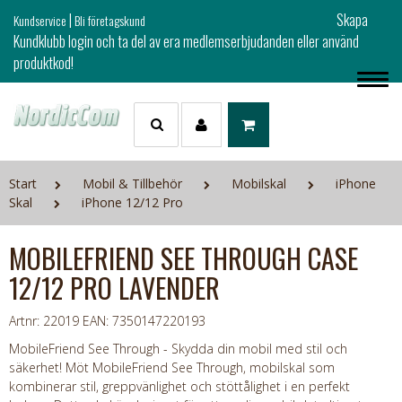
|
Skapa
Kundservice
Bli företagskund
Kundklubb login och ta del av era medlemserbjudanden eller använd
produktkod!
Start
Mobil & Tillbehör
Mobilskal
iPhone
Skal
iPhone 12/12 Pro
MOBILEFRIEND SEE THROUGH CASE
12/12 PRO LAVENDER
Artnr: 22019
EAN: 7350147220193
MobileFriend See Through - Skydda din mobil med stil och
säkerhet! Möt MobileFriend See Through, mobilskal som
kombinerar stil, greppvänlighet och stöttålighet i en perfekt