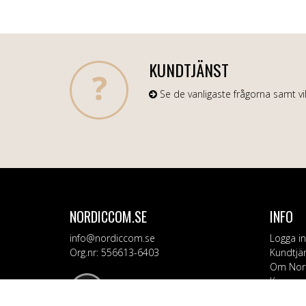
KUNDTJÄNST
Se de vanligaste frågorna samt vil
NORDICCOM.SE
INFO
info@nordiccom.se
Logga in
Org.nr: 556613-6403
Kundtjä
Om Nor
Kampanj