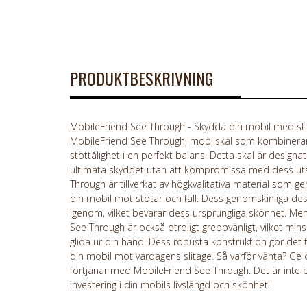
PRODUKTBESKRIVNING
MobileFriend See Through - Skydda din mobil med sti
MobileFriend See Through, mobilskal som kombinerar 
stöttålighet i en perfekt balans. Detta skal är designat
ultimata skyddet utan att kompromissa med dess ut
Through är tillverkat av högkvalitativa material som g
din mobil mot stötar och fall. Dess genomskinliga des
igenom, vilket bevarar dess ursprungliga skönhet. Men 
See Through är också otroligt greppvänligt, vilket mins
glida ur din hand. Dess robusta konstruktion gör det till
din mobil mot vardagens slitage. Så varför vänta? Ge
förtjänar med MobileFriend See Through. Det är inte b
investering i din mobils livslängd och skönhet!