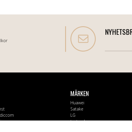
NYHETSB
lkor
MÄRKEN
Huawei
nst
Satake
diccom
LG
varor
testsynk
Apple