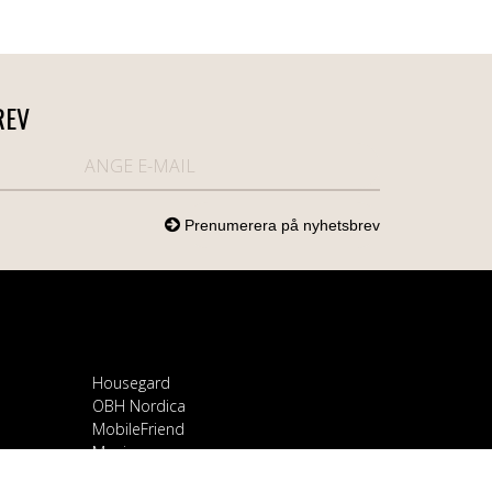
REV
Housegard
OBH Nordica
MobileFriend
Mozi
Samsung