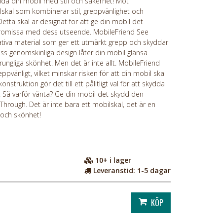
da din mobil med stil och säkerhet! Möt
skal som kombinerar stil, greppvänlighet och
 Detta skal är designat för att ge din mobil det
promissa med dess utseende. MobileFriend See
itativa material som ger ett utmärkt grepp och skyddar
ess genomskinliga design låter din mobil glänsa
rungliga skönhet. Men det är inte allt. MobileFriend
ppvänligt, vilket minskar risken för att din mobil ska
nstruktion gör det till ett pålitligt val för att skydda
. Så varför vänta? Ge din mobil det skydd den
hrough. Det är inte bara ett mobilskal, det är en
d och skönhet!
10+
i lager
Leveranstid:
1-5 dagar