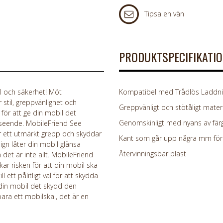
Tipsa en vän
PRODUKTSPECIFIKATI
l och säkerhet! Möt
Kompatibel med Trådlös Laddnin
stil, greppvänlighet och
Greppvänligt och stötåligt materi
 för att ge din mobil det
Genomskinligt med nyans av färg
seende. MobileFriend See
er ett utmärkt grepp och skyddar
Kant som går upp några mm för 
ign låter din mobil glänsa
Återvinningsbar plast
det är inte allt. MobileFriend
kar risken för att din mobil ska
 ett pålitligt val för att skydda
 din mobil det skydd den
ara ett mobilskal, det är en