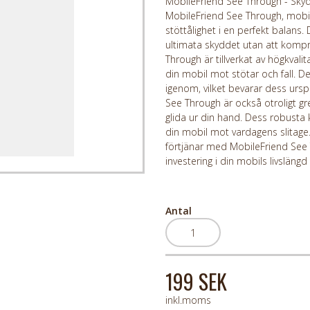
MobileFriend See Through - Skyd
MobileFriend See Through, mobil
stöttålighet i en perfekt balans.
ultimata skyddet utan att kom
Through är tillverkat av högkval
din mobil mot stötar och fall. D
igenom, vilket bevarar dess ursp
See Through är också otroligt gre
glida ur din hand. Dess robusta ko
din mobil mot vardagens slitage
förtjänar med MobileFriend See T
investering i din mobils livsläng
Antal
199 SEK
inkl.moms