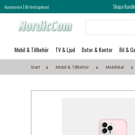
|
Skapa Kundklubb login och ta del 
Kundservice
Bli företagskund
Mobil & Tillbehör
TV & Ljud
Dator & Kontor
Bil & G
Start
Mobil & Tillbehör
Mobilskal