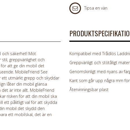
Tipsa en vän
PRODUKTSPECIFIKATI
l och säkerhet! Möt
Kompatibel med Trådlös Laddnin
stil, greppvänlighet och
Greppvänligt och stötåligt materi
 för att ge din mobil det
Genomskinligt med nyans av färg
seende. MobileFriend See
er ett utmärkt grepp och skyddar
Kant som går upp några mm för 
ign låter din mobil glänsa
Återvinningsbar plast
det är inte allt. MobileFriend
kar risken för att din mobil ska
 ett pålitligt val för att skydda
 din mobil det skydd den
ara ett mobilskal, det är en