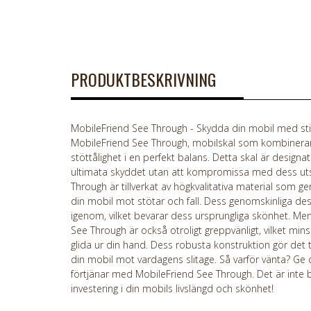
PRODUKTBESKRIVNING
MobileFriend See Through - Skydda din mobil med sti
MobileFriend See Through, mobilskal som kombinerar 
stöttålighet i en perfekt balans. Detta skal är designat
ultimata skyddet utan att kompromissa med dess ut
Through är tillverkat av högkvalitativa material som g
din mobil mot stötar och fall. Dess genomskinliga des
igenom, vilket bevarar dess ursprungliga skönhet. Men 
See Through är också otroligt greppvänligt, vilket mins
glida ur din hand. Dess robusta konstruktion gör det till
din mobil mot vardagens slitage. Så varför vänta? Ge
förtjänar med MobileFriend See Through. Det är inte b
investering i din mobils livslängd och skönhet!