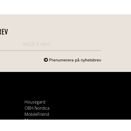
REV
Housegard
OBH Nordica
MobileFriend
Mozi
Samsung