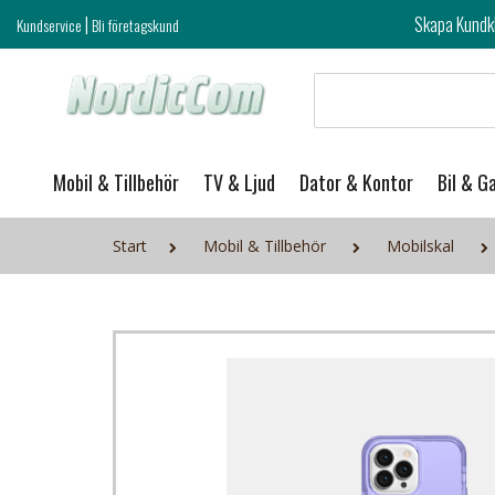
|
Skapa Kundklubb login och ta del 
Kundservice
Bli företagskund
Mobil & Tillbehör
TV & Ljud
Dator & Kontor
Bil & G
Start
Mobil & Tillbehör
Mobilskal