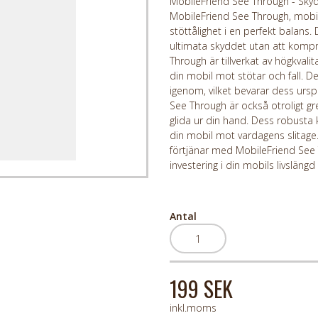
MobileFriend See Through - Skyd
MobileFriend See Through, mobil
stöttålighet i en perfekt balans.
ultimata skyddet utan att kom
Through är tillverkat av högkval
din mobil mot stötar och fall. D
igenom, vilket bevarar dess ursp
See Through är också otroligt gre
glida ur din hand. Dess robusta ko
din mobil mot vardagens slitage
förtjänar med MobileFriend See T
investering i din mobils livsläng
Antal
199 SEK
inkl.moms