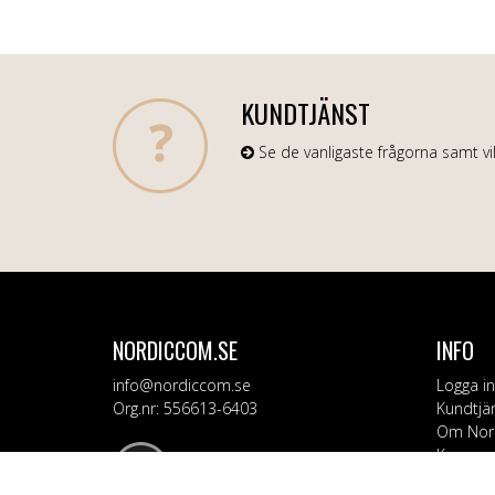
KUNDTJÄNST
Se de vanligaste frågorna samt vil
NORDICCOM.SE
INFO
info@nordiccom.se
Logga in
Org.nr: 556613-6403
Kundtjä
Om Nor
Kampanj