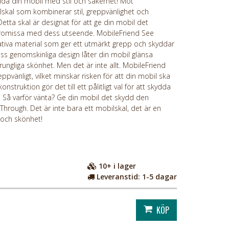
da din mobil med stil och säkerhet! Möt
skal som kombinerar stil, greppvänlighet och
 Detta skal är designat för att ge din mobil det
promissa med dess utseende. MobileFriend See
itativa material som ger ett utmärkt grepp och skyddar
ess genomskinliga design låter din mobil glänsa
rungliga skönhet. Men det är inte allt. MobileFriend
ppvänligt, vilket minskar risken för att din mobil ska
nstruktion gör det till ett pålitligt val för att skydda
. Så varför vänta? Ge din mobil det skydd den
hrough. Det är inte bara ett mobilskal, det är en
d och skönhet!
10+
i lager
Leveranstid:
1-5 dagar