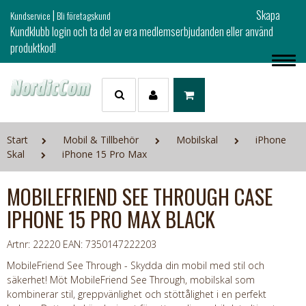
|
Skapa
Kundservice
Bli företagskund
Kundklubb login och ta del av era medlemserbjudanden eller använd
produktkod!
Start
Mobil & Tillbehör
Mobilskal
iPhone
Skal
iPhone 15 Pro Max
MOBILEFRIEND SEE THROUGH CASE
IPHONE 15 PRO MAX BLACK
Artnr: 22220
EAN: 7350147222203
MobileFriend See Through - Skydda din mobil med stil och
säkerhet! Möt MobileFriend See Through, mobilskal som
kombinerar stil, greppvänlighet och stöttålighet i en perfekt