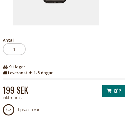
Antal
9
i lager
Leveranstid:
1-5 dagar
199 SEK
inkl.moms
Tipsa en vän