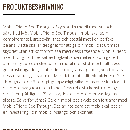
PRODUKTBESKRIVNING
MobileFriend See Through - Skydda din mobil med stil och
säkerhet! Möt MobileFriend See Through, mobilskal som
kombinerar stil, greppvänlighet och stöttålighet i en perfekt
balans. Detta skal är designat för att ge din mobil det ultimata
skyddet utan att kompromissa med dess utseende. MobileFriend
See Through är tillverkat av högkvalitativa material som ger ett
utmärkt grepp och skyddar din mobil mot stötar och fall. Dess
genomskinliga design låter din mobil glänsa igenom, vilket bevarar
dess ursprungliga skönhet. Men det är inte allt. MobileFriend See
Through är också otroligt greppvänligt, vilket minskar risken för att
din mobil ska glida ur din hand. Dess robusta konstruktion gör
det till ett pålitligt val för att skydda din mobil mot vardagens
slitage. Så varför vänta? Ge din mobil det skydd den förtjänar med
MobileFriend See Through. Det är inte bara ett mobilskal, det är
en investering i din mobils livslängd och skönhet!