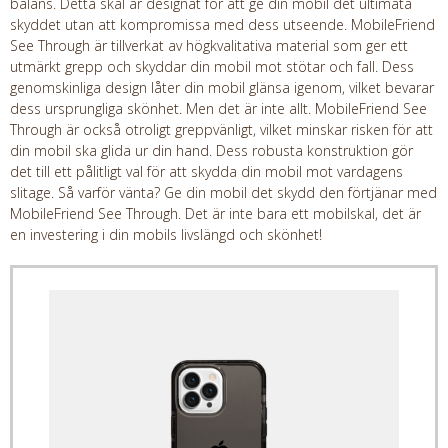
balans. Detta skal är designat för att ge din mobil det ultimata
skyddet utan att kompromissa med dess utseende. MobileFriend
See Through är tillverkat av högkvalitativa material som ger ett
utmärkt grepp och skyddar din mobil mot stötar och fall. Dess
genomskinliga design låter din mobil glänsa igenom, vilket bevarar
dess ursprungliga skönhet. Men det är inte allt. MobileFriend See
Through är också otroligt greppvänligt, vilket minskar risken för att
din mobil ska glida ur din hand. Dess robusta konstruktion gör
det till ett pålitligt val för att skydda din mobil mot vardagens
slitage. Så varför vänta? Ge din mobil det skydd den förtjänar med
MobileFriend See Through. Det är inte bara ett mobilskal, det är
en investering i din mobils livslängd och skönhet!