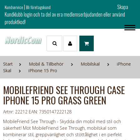
|
Skapa
Kundservice
Bli företagskund
Kundklubb login och ta del av era medlemserbjudanden eller använd
produktkod!
Start
Mobil & Tillbehör
Mobilskal
iPhone
Skal
iPhone 15 Pro
MOBILEFRIEND SEE THROUGH CASE
IPHONE 15 PRO GRASS GREEN
Artnr: 22212
EAN: 7350147222128
MobileFriend See Through - Skydda din mobil med stil och
säkerhet! Möt MobileFriend See Through, mobilskal som
kombinerar stil, greppvänlighet och stöttålighet i en perfekt