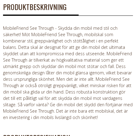
PRODUKTBESKRIVNING
MobileFriend See Through - Skydda din mobil med stil och
säkerhet! Möt MobileFriend See Through, mobilskal som
kombinerar stil, greppvänlighet och stöttålighet i en perfekt
balans. Detta skal är designat för att ge din mobil det ultimata
skyddet utan att kompromissa med dess utseende. MobileFriend
See Through är tillverkat av högkvalitativa material som ger ett
utmärkt grepp och skyddar din mobil mot stötar och fall. Dess
genomskinliga design låter din mobil glänsa igenom, vilket bevarar
dess ursprungliga skönhet. Men det är inte allt. MobileFriend See
Through är också otroligt greppvänligt, vilket minskar risken för att
din mobil ska glida ur din hand. Dess robusta konstruktion gör
det till ett pålitligt val för att skydda din mobil mot vardagens
slitage. Så varför vänta? Ge din mobil det skydd den förtjänar med
MobileFriend See Through. Det är inte bara ett mobilskal, det är
en investering i din mobils livslängd och skönhet!