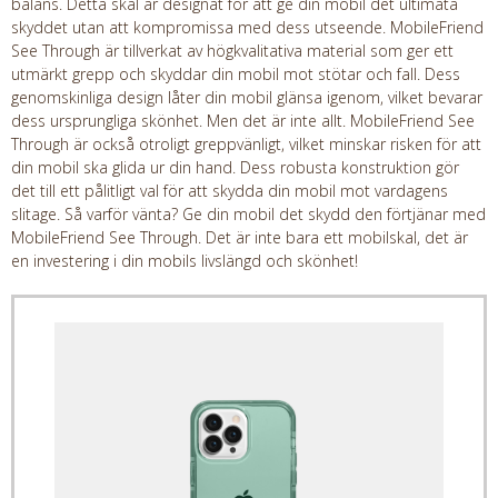
balans. Detta skal är designat för att ge din mobil det ultimata
skyddet utan att kompromissa med dess utseende. MobileFriend
See Through är tillverkat av högkvalitativa material som ger ett
utmärkt grepp och skyddar din mobil mot stötar och fall. Dess
genomskinliga design låter din mobil glänsa igenom, vilket bevarar
dess ursprungliga skönhet. Men det är inte allt. MobileFriend See
Through är också otroligt greppvänligt, vilket minskar risken för att
din mobil ska glida ur din hand. Dess robusta konstruktion gör
det till ett pålitligt val för att skydda din mobil mot vardagens
slitage. Så varför vänta? Ge din mobil det skydd den förtjänar med
MobileFriend See Through. Det är inte bara ett mobilskal, det är
en investering i din mobils livslängd och skönhet!