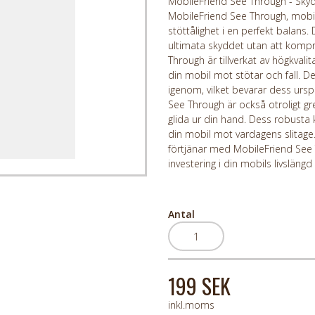
MobileFriend See Through - Skyd
MobileFriend See Through, mobil
stöttålighet i en perfekt balans.
ultimata skyddet utan att kom
Through är tillverkat av högkval
din mobil mot stötar och fall. D
igenom, vilket bevarar dess ursp
See Through är också otroligt gre
glida ur din hand. Dess robusta ko
din mobil mot vardagens slitage
förtjänar med MobileFriend See T
investering i din mobils livsläng
Antal
199 SEK
inkl.moms