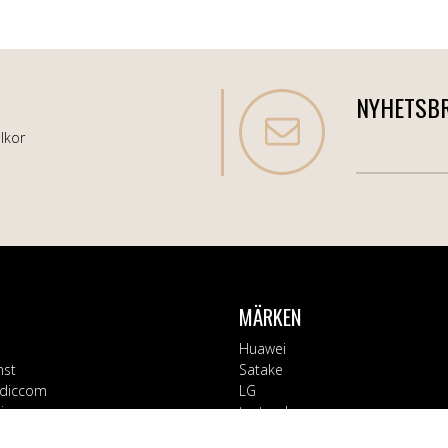
NYHETSB
lkor
MÄRKEN
Huawei
nst
Satake
diccom
LG
varor
testsynk
Apple