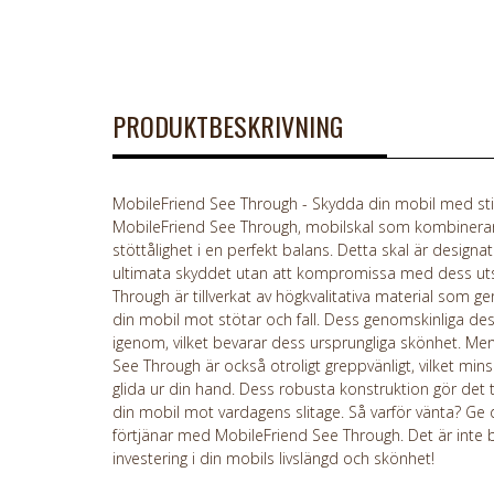
PRODUKTBESKRIVNING
MobileFriend See Through - Skydda din mobil med sti
MobileFriend See Through, mobilskal som kombinerar 
stöttålighet i en perfekt balans. Detta skal är designat
ultimata skyddet utan att kompromissa med dess ut
Through är tillverkat av högkvalitativa material som g
din mobil mot stötar och fall. Dess genomskinliga des
igenom, vilket bevarar dess ursprungliga skönhet. Men 
See Through är också otroligt greppvänligt, vilket mins
glida ur din hand. Dess robusta konstruktion gör det till
din mobil mot vardagens slitage. Så varför vänta? Ge
förtjänar med MobileFriend See Through. Det är inte b
investering i din mobils livslängd och skönhet!