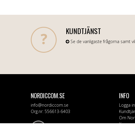
KUNDTJÄNST
Se de vanligaste frågorna samt vil
NORDICCOM.SE
INFO
info@nordiccom.se
Logga in
Org.nr: 556613-6403
Kundtjä
Om Nor
Kampanj