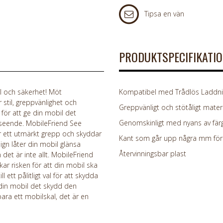
Tipsa en vän
PRODUKTSPECIFIKATI
l och säkerhet! Möt
Kompatibel med Trådlös Laddnin
stil, greppvänlighet och
Greppvänligt och stötåligt materi
 för att ge din mobil det
Genomskinligt med nyans av färg
seende. MobileFriend See
er ett utmärkt grepp och skyddar
Kant som går upp några mm för 
ign låter din mobil glänsa
Återvinningsbar plast
det är inte allt. MobileFriend
kar risken för att din mobil ska
 ett pålitligt val för att skydda
 din mobil det skydd den
ara ett mobilskal, det är en