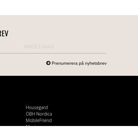
REV
Housegard
OBH Nordica
MobileFriend
Mozi
Samsung