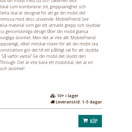
da din mobil med stil och säkerhet! Möt
skal som kombinerar stil, greppvänlighet och
 Detta skal är designat för att ge din mobil det
promissa med dess utseende. MobileFriend See
itativa material som ger ett utmärkt grepp och skyddar
ess genomskinliga design låter din mobil glänsa
rungliga skönhet. Men det är inte allt. MobileFriend
ppvänligt, vilket minskar risken för att din mobil ska
nstruktion gör det till ett pålitligt val för att skydda
. Så varför vänta? Ge din mobil det skydd den
hrough. Det är inte bara ett mobilskal, det är en
d och skönhet!
10+
i lager
Leveranstid:
1-5 dagar