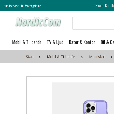
|
Skapa Kundklubb login och ta del 
Kundservice
Bli företagskund
Mobil & Tillbehör
TV & Ljud
Dator & Kontor
Bil & G
Start
Mobil & Tillbehör
Mobilskal