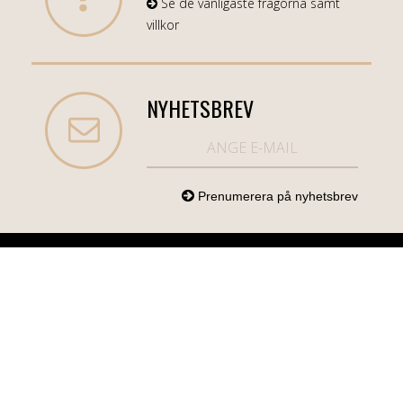
Se de vanligaste frågorna samt
villkor
NYHETSBREV
NORDICCOM.SE
INFO
KATEGORIER
info@nordiccom.se
Logga in
Mobil & Tillbehör
Org.nr: 556613-
Kundtjänst
TV & Ljud
6403
Om Nordiccom
Dator & Kontor
Kampanjvaror
Bil & Garage
Hem & Hushåll