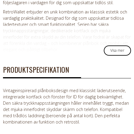
följeslagaren i vardagen för dig som uppskattar tidlös stil.
RetroWallet erbjuder en unik kombination av klassisk estetik och
vardaglig praktikalitet. Designad för dig som uppskattar tidlösa
lädertexturer och smart funktionalitet. Serien har säkra
tryckknappsstängningar, dedikerade kortfack och mjuka
innerfoder för extra skydd av din telefon. Varje fodral är skapat för
att förenkla din vardag – och kombinerar plånbok och mobil i ett
elegant och pålitligt tillbehör.
Visa mer
PRODUKTSPECIFIKATION
Vintageinspirerad plånboksdesign med klassiskt läderutseende,
integrerade kortfack och fönster för ID för daglig bekvämlighet.
Den säkra tryckknappsstängningen håller innehållet tryggt, medan
det mjuka innerfodret skyddar skärm och telefon. Kompatibel
med trådlös laddning (beroende på antal kort). Den perfekta
kombinationen av funktion och retrostil.