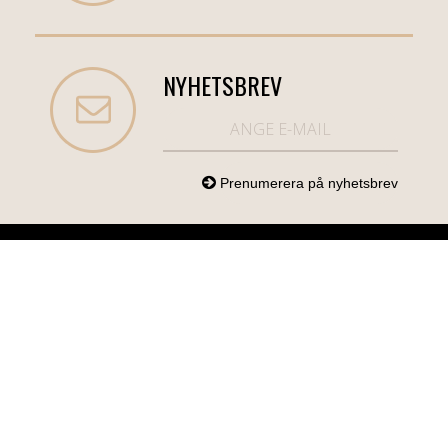
NYHETSBREV
NORDICCOM.SE
INFO
KATEGORIER
info@nordiccom.se
Logga in
Mobil & Tillbehör
Org.nr: 556613-
Kundtjänst
TV & Ljud
6403
Om Nordiccom
Dator & Kontor
Kampanjvaror
Bil & Garage
Hem & Hushåll
Personvård &