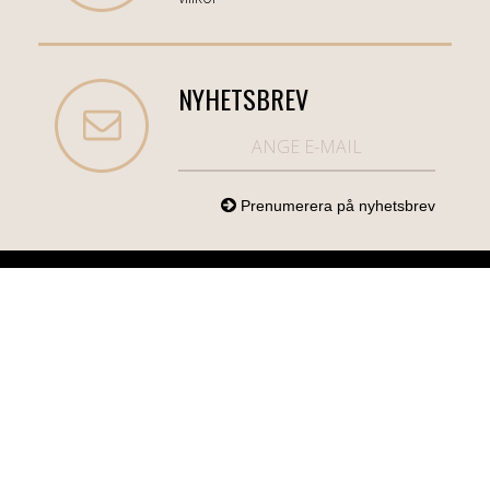
NYHETSBREV
NORDICCOM.SE
INFO
KATEGORIER
info@nordiccom.se
Logga in
Mobil & Tillbehör
Org.nr: 556613-
Kundtjänst
TV & Ljud
6403
Om Nordiccom
Dator & Kontor
Kampanjvaror
Bil & Garage
Hem & Hushåll
Personvård &