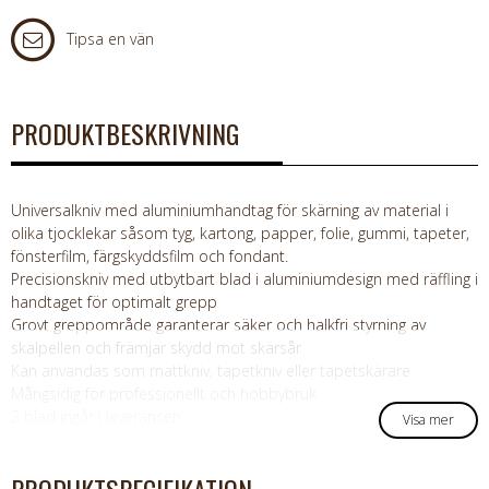
Tipsa en vän
PRODUKTBESKRIVNING
Universalkniv med aluminiumhandtag för skärning av material i
olika tjocklekar såsom tyg, kartong, papper, folie, gummi, tapeter,
fönsterfilm, färgskyddsfilm och fondant.
Precisionskniv med utbytbart blad i aluminiumdesign med räffling i
handtaget för optimalt grepp
Grovt greppområde garanterar säker och halkfri styrning av
skalpellen och främjar skydd mot skärsår
Kan användas som mattkniv, tapetkniv eller tapetskärare
Mångsidig för professionellt och hobbybruk
2 blad ingår i leveransen.
Visa mer