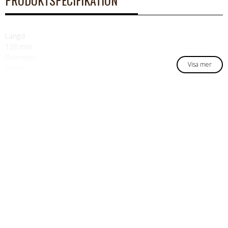
PRODUKTSPECIFIKATION
Längd
138 mm
Diameter
Visa mer
8 mm