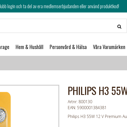
av era medlemserbjudanden eller använd produktkod!
arage
Hem & Hushåll
Personvård & Hälsa
Våra Varumärken
PHILIPS H3 55W
Artnr: 800130
EAN: 5900001384381
Philips H3 55W 12 V Premium Aut