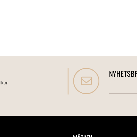
NYHETSB
lkor