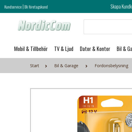
|
Skapa Kundklubb login och ta del 
Kundservice
Bli företagskund
Mobil & Tillbehör
TV & Ljud
Dator & Kontor
Bil & G
Start
Bil & Garage
Fordonsbelysning