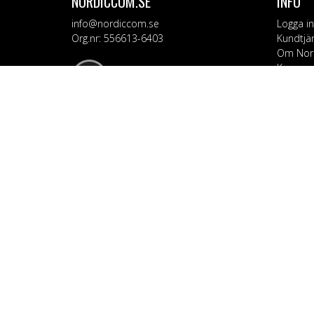
NORDICCOM.SE
INFO
info@nordiccom.se
Logga in
Org.nr: 556613-6403
Kundtjä
Om Nor
Kampanj
KATEG
Mobil & 
TV & Lju
Dator &
Bil & Ga
Hem & H
Personv