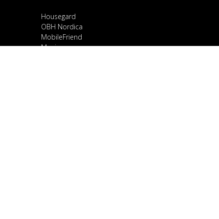
Housegard
OBH Nordica
MobileFriend
Mozi
Samsung
Scandomestic
Snapcase
Smartline
Sony
Spirit of Gamer
OnePlus
Stylies
Ravanson
TCL
Google
Ulefone
Vaco
WMF
Xiaomi
Yaxell