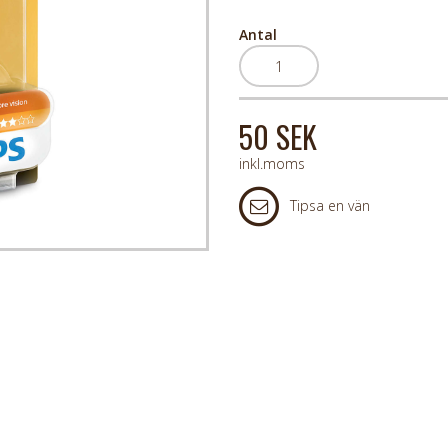
Antal
50 SEK
inkl.moms
Tipsa en vän