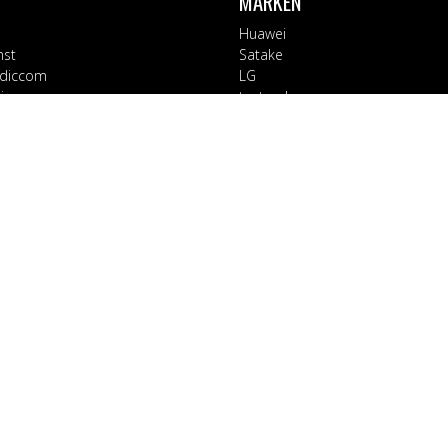
MÄRKEN
Huawei
nst
Satake
diccom
LG
varor
testsynk
Apple
Blaupunkt
ORIER
Block
Bosch
Tillbehör
Braun
d
CT Collection
 Kontor
Electrolux
rage
EX3000
ushåll
Fuj:tech
ård & Hälsa
Goobay
Holdit