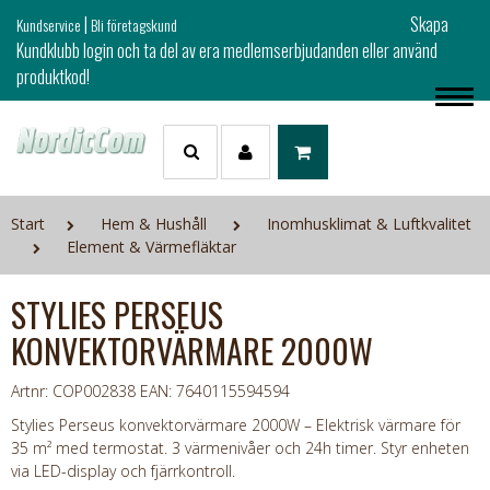
|
Skapa
Kundservice
Bli företagskund
Kundklubb login och ta del av era medlemserbjudanden eller använd
produktkod!
Start
Hem & Hushåll
Inomhusklimat & Luftkvalitet
Element & Värmefläktar
STYLIES PERSEUS
KONVEKTORVÄRMARE 2000W
Artnr: COP002838
EAN: 7640115594594
Stylies Perseus konvektorvärmare 2000W – Elektrisk värmare för
35 m² med termostat. 3 värmenivåer och 24h timer. Styr enheten
via LED-display och fjärrkontroll.