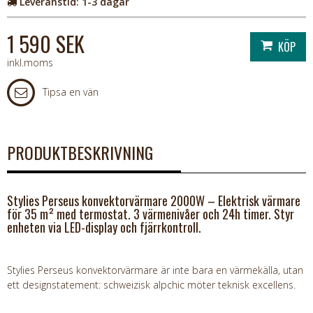
Leveranstid:
1-3 dagar
1 590 SEK
inkl.moms
Tipsa en vän
PRODUKTBESKRIVNING
Stylies Perseus konvektorvärmare 2000W – Elektrisk värmare
för 35 m² med termostat. 3 värmenivåer och 24h timer. Styr
enheten via LED-display och fjärrkontroll.
Stylies Perseus konvektorvärmare är inte bara en värmekälla, utan
ett designstatement: schweizisk alpchic möter teknisk excellens.