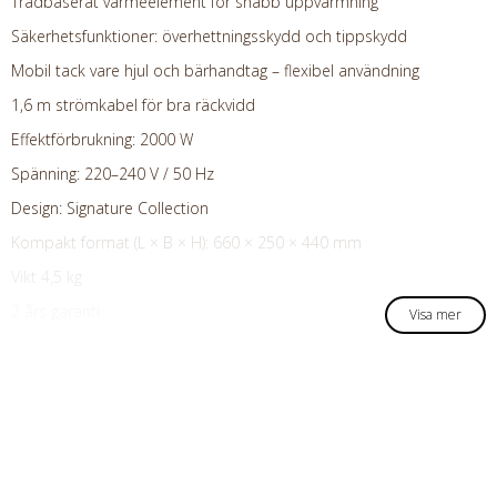
Trådbaserat värmeelement för snabb uppvärmning
Säkerhetsfunktioner: överhettningsskydd och tippskydd
Mobil tack vare hjul och bärhandtag – flexibel användning
1,6 m strömkabel för bra räckvidd
Effektförbrukning: 2000 W
Spänning: 220–240 V / 50 Hz
Design: Signature Collection
Kompakt format (L × B × H): 660 × 250 × 440 mm
Vikt 4,5 kg
2 års garanti
Visa mer