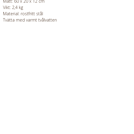
Mått: 60 x 20 x 12 cm
Vikt: 2,4 kg
Material: rostfritt stål
Tvätta med varmt tvålvatten