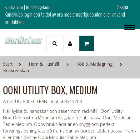
|
Skapa
Kundservice
Bli företagskund
Kundklubb login och ta del av era medlemserbjudanden eller använd
produktkod!
Start
Hem & Hushåll
Kök & Matlagning
Köksredskap
OONI UTILITY BOX, MEDIUM
Artnr: UU-P0CF00
EAN: 5060568345208
Håll kylda öl, handskar och såser inom räckhåll i Ooni Utility
Box. Den rostfria lådan är designad för att passa Ooni Modular
Table Medium. Oons brukslåda är en snygg och perfekt
förvaringslösning fäst på framsidan av bordet. Lådan passar fram-
eller baksidan av Ooni Modular Table Medium.