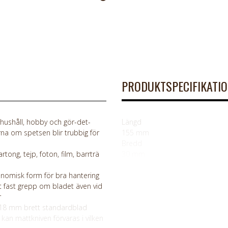
PRODUKTSPECIFIKATI
 hushåll, hobby och gör-det-
Längd
rna om spetsen blir trubbig för
155 mm
Bredd
rtong, tejp, foton, film, barrträ
30 mm
onomisk form för bra hantering
t fast grepp om bladet även vid
r
t, 18 mm brett standardblad
n mattkniven förvaras i vilken