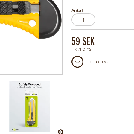
Antal
59 SEK
inkl.moms
Tipsa en vän