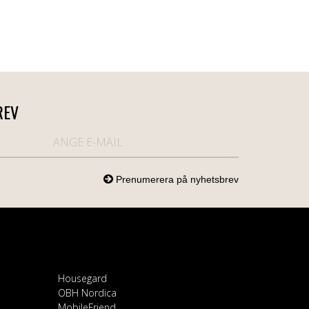
REV
Housegard
OBH Nordica
MobileFriend