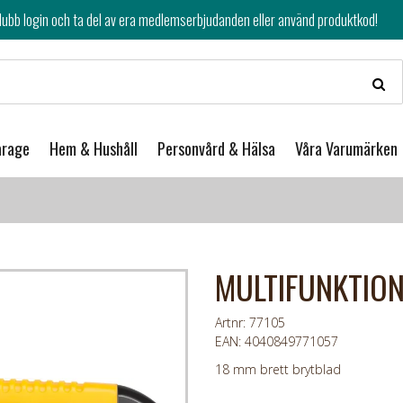
av era medlemserbjudanden eller använd produktkod!
arage
Hem & Hushåll
Personvård & Hälsa
Våra Varumärken
MULTIFUNKTION
Artnr: 77105
EAN: 4040849771057
18 mm brett brytblad