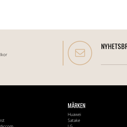
NYHETSB
lkor
MÄRKEN
Huawei
nst
Satake
diccom
LG