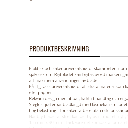
PRODUKTBESKRIVNING
Praktisk och säker universalkniv för skärarbeten inom
själv-sektorn. Brytbladet kan brytas av vid markeringa
att maximera användningen av bladet.
Pålitlig, vass universalkniv för att skära material som ka
eller papper
Bekväm design med ribbat, halkfritt handtag och erg
Steglöst justerbar bladlängd med låsmekanism för et
hög belastning – för säkert arbete utan risk för skado
När brytbladet är slitet kan det bytas ut mot ett nyt
155 mm x 30 mm – tack vare det kompakta formatet ka