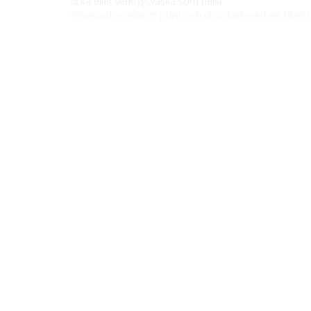
ficka eller verktygsväska som helst
Tillverkad av robust plast och utrustad med ett blad i ro