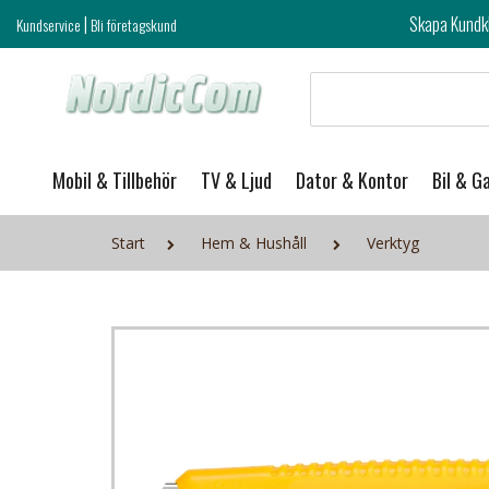
|
Skapa Kundklubb login och ta del 
Kundservice
Bli företagskund
Mobil & Tillbehör
TV & Ljud
Dator & Kontor
Bil & G
Start
Hem & Hushåll
Verktyg