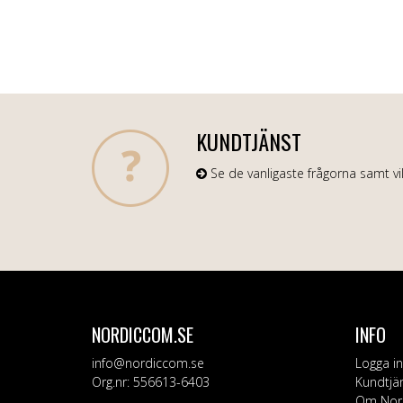
KUNDTJÄNST
Se de vanligaste frågorna samt vil
NORDICCOM.SE
INFO
info@nordiccom.se
Logga in
Org.nr: 556613-6403
Kundtjä
Om Nor