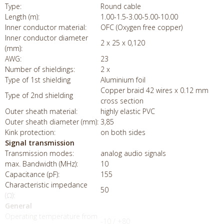
Type:
Round cable
Length (m):
1.00-1.5-3.00-5.00-10.00
Inner conductor material:
OFC (Oxygen free copper)
Inner conductor diameter
2 x 25 x 0,120
(mm):
AWG:
23
Number of shieldings:
2 x
Type of 1st shielding
Aluminium foil
Copper braid 42 wires x 0.12 mm
Type of 2nd shielding
cross section
Outer sheath material:
highly elastic PVC
Outer sheath diameter (mm):
3,85
Kink protection:
on both sides
Signal transmission
Transmission modes:
analog audio signals
max. Bandwidth (MHz):
10
Capacitance (pF):
155
Characteristic impedance
50
(Ω):
General
Operating temperature from
-10 / +80