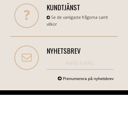
KUNDTJÄNST
Se de vanligaste frågorna samt
villkor
NYHETSBREV
NORDICCOM.SE
INFO
KATEGORIER
info@nordiccom.se
Logga in
Mobil & Tillbehör
Org.nr: 556613-
Kundtjänst
TV & Ljud