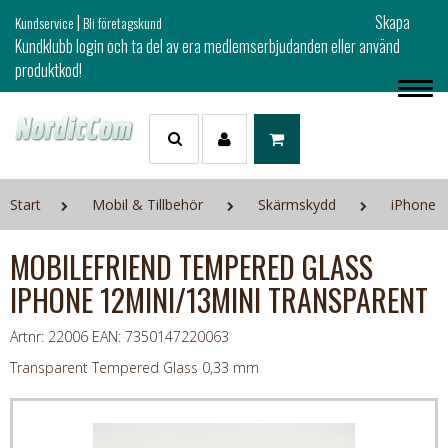
|
Skapa
Kundservice
Bli företagskund
Kundklubb login och ta del av era medlemserbjudanden eller använd
produktkod!
Start
Mobil & Tillbehör
Skärmskydd
iPhone
MOBILEFRIEND TEMPERED GLASS
IPHONE 12MINI/13MINI TRANSPARENT
Artnr: 22006
EAN: 7350147220063
Transparent Tempered Glass 0,33 mm