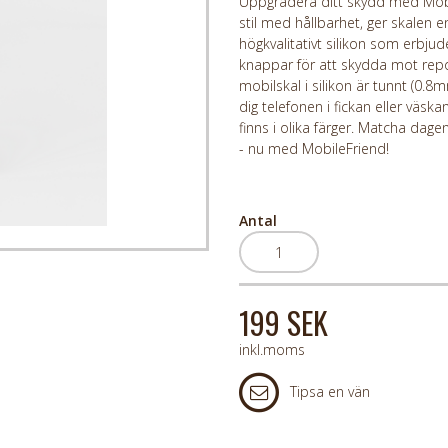
Uppgradera ditt skydd med Mobile
stil med hållbarhet, ger skalen en
högkvalitativt silikon som erbj
knappar för att skydda mot repor
mobilskal i silikon är tunnt (0.8
dig telefonen i fickan eller väsk
finns i olika färger. Matcha dag
- nu med MobileFriend!
Antal
199 SEK
inkl.moms
Tipsa en vän