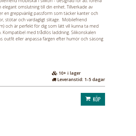
friend mobilskal i silikon - designad för att förena
 elegant omslutning till din enhet. Tillverkade av
uder en greppvänlig passform som täcker kanter och
, stötar och vardagligt slitage. Mobilefriend
mm) och är perfekt för dig som lätt vill kunna ta med
an. Kompatibel med trådlös laddning. Silikonskalen
ens outfit eller anpassa färgen efter humör och säsong
10+
i lager
Leveranstid:
1-5 dagar