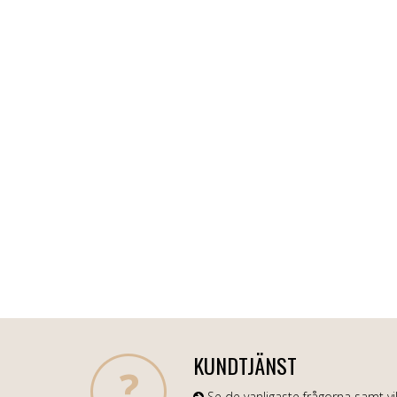
KUNDTJÄNST
Se de vanligaste frågorna samt vil