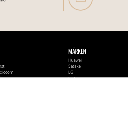
MÄRKEN
Huawei
nst
Satake
diccom
LG
varor
testsynk
Apple
Blaupunkt
ORIER
Block
Bosch
Tillbehör
Braun
d
CT Collection
 Kontor
Electrolux
rage
EX3000