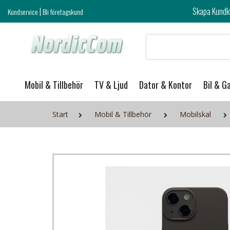
|
Skapa Kundklubb login och ta del 
Kundservice
Bli företagskund
Mobil & Tillbehör
TV & Ljud
Dator & Kontor
Bil & G
Start
Mobil & Tillbehör
Mobilskal