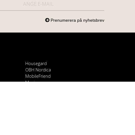
Housegard
OBH Nordica
MobileFriend
Mozi
Samsung
Scandomestic
Snapcase
Smartline
Sony
Spirit of Gamer
OnePlus
Stylies