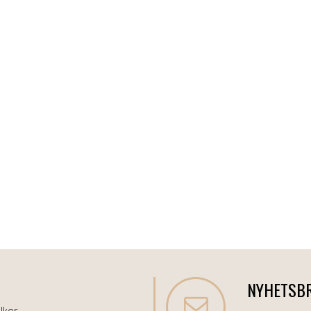
NYHETSB
lkor