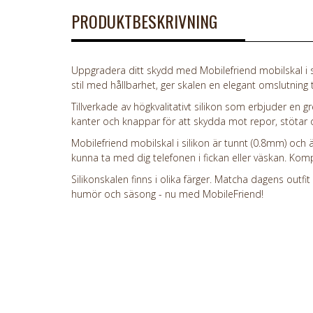
PRODUKTBESKRIVNING
Uppgradera ditt skydd med Mobilefriend mobilskal i si
stil med hållbarhet, ger skalen en elegant omslutning ti
Tillverkade av högkvalitativt silikon som erbjuder en
kanter och knappar för att skydda mot repor, stötar o
Mobilefriend mobilskal i silikon är tunnt (0.8mm) och är
kunna ta med dig telefonen i fickan eller väskan. Kom
Silikonskalen finns i olika färger. Matcha dagens outfit
humör och säsong - nu med MobileFriend!