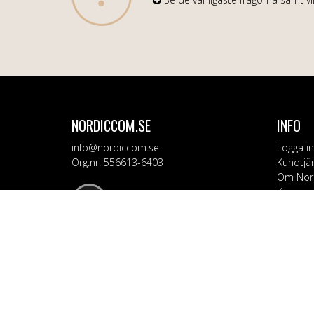
NORDICCOM.SE
INFO
info@nordiccom.se
Logga in
Org.nr: 556613-6403
Kundtjä
Om Nor
Kampanj
KATEG
Mobil & 
TV & Lju
Dator &
Bil & Ga