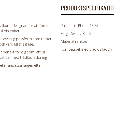
PRODUKTSPECIFIKATI
likon - designad för att förena
Passar till iPhone 13 Mini
ll din enhet.
Färg - Svart / Black
 greppvänlig passform som täcker
Material i silikon
ch vardagligt slitage.
Kompatibel med trådlös laddni
 perfekt för dig som lätt vill
patibel med trådlös laddning.
 eller anpassa färgen efter