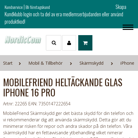
|
Skapa
Kundservice
Bli företagskund
Kundklubb login och ta del av era medlemserbjudanden eller använd
produktkod!
Start
Mobil & Tillbehör
Skärmskydd
iPhone
MOBILEFRIEND HELTÄCKANDE GLAS
IPHONE 16 PRO
Artnr: 22265
EAN: 7350147222654
MobileFriend Skärmskydd ger det bästa skydd för din telefon och
vi rekommenderar dig att använda skärmskydd. Detta gör att du
minimerar risken för repor och andra skador på din telefon. Våra
skärmskydd har en fettavvisande ytbehandling vilket nimerar