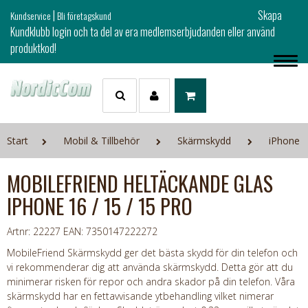
|
Skapa
Kundservice
Bli företagskund
Kundklubb login och ta del av era medlemserbjudanden eller använd
produktkod!
Start
Mobil & Tillbehör
Skärmskydd
iPhone
MOBILEFRIEND HELTÄCKANDE GLAS
IPHONE 16 / 15 / 15 PRO
Artnr: 22227
EAN: 7350147222272
MobileFriend Skärmskydd ger det bästa skydd för din telefon och
vi rekommenderar dig att använda skärmskydd. Detta gör att du
minimerar risken för repor och andra skador på din telefon. Våra
skärmskydd har en fettavvisande ytbehandling vilket nimerar