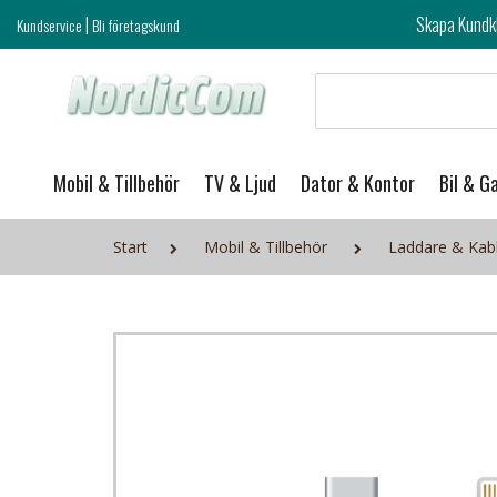
|
Skapa Kundklubb login och ta del 
Kundservice
Bli företagskund
Mobil & Tillbehör
TV & Ljud
Dator & Kontor
Bil & G
Start
Mobil & Tillbehör
Laddare & Kab