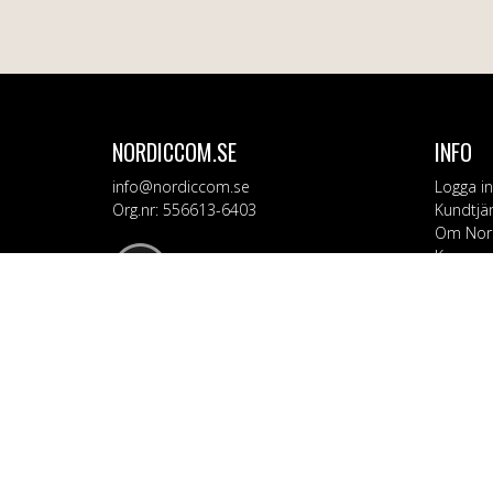
NORDICCOM.SE
INFO
info@nordiccom.se
Logga in
Org.nr: 556613-6403
Kundtjä
Om Nor
Kampanj
KATEG
Mobil & 
TV & Lju
Dator &
Bil & Ga
Hem & H
Personv