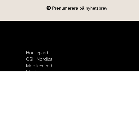
Housegard
OBH Nordica
MobileFriend
Mozi
Samsung
Scandomestic
Snapcase
Smartline
Sony
Spirit of Gamer
OnePlus
Stylies
Ravanson
TCL