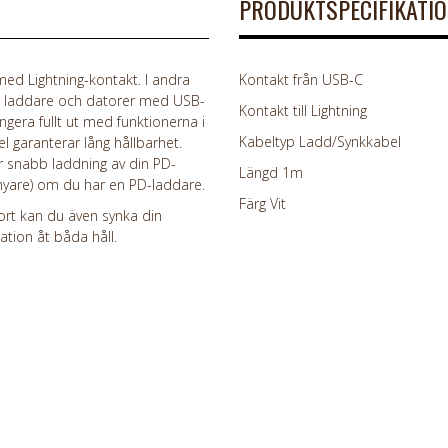
PRODUKTSPECIFIKATI
med Lightning-kontakt. I andra
Kontakt från USB-C
i laddare och datorer med USB-
Kontakt till Lightning
ungera fullt ut med funktionerna i
Kabeltyp Ladd/Synkkabel
l garanterar lång hållbarhet.
er snabb laddning av din PD-
Längd 1m
nyare) om du har en PD-laddare.
Färg Vit
t kan du även synka din
ion åt båda håll.