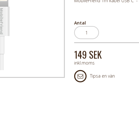
MobileFriend 1m kabel USB C - 
Antal
149 SEK
inkl.moms
Tipsa en vän