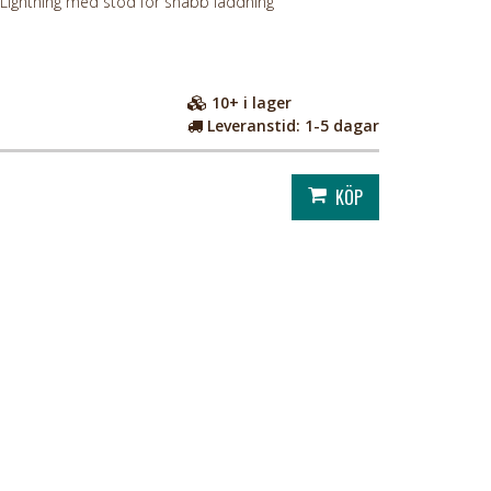
Lightning med stöd för snabb laddning
10+
i lager
Leveranstid:
1-5 dagar