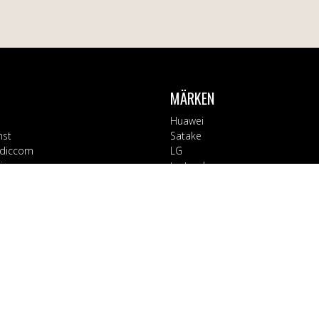
MÄRKEN
Huawei
nst
Satake
diccom
LG
varor
testsynk
Apple
Blaupunkt
ORIER
Block
Bosch
Tillbehör
Braun
d
CT Collection
 Kontor
Electrolux
rage
EX3000
ushåll
Fuj:tech
ård & Hälsa
Goobay