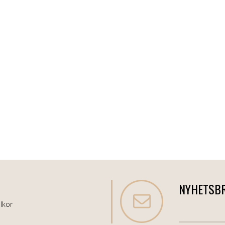
NYHETSB
lkor