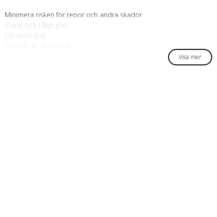
Minimera risken för repor och andra skador
Starkt och tåligt glas
Ultratunt glas
Smidigt att applicera
Visa mer
Passar iPhone 13 Pro Max och iPhone 14 Plus