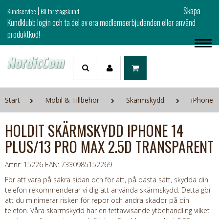
|
Skapa
Kundservice
Bli företagskund
Kundklubb login och ta del av era medlemserbjudanden eller använd
produktkod!
Start
Mobil & Tillbehör
Skärmskydd
iPhone
HOLDIT SKÄRMSKYDD IPHONE 14
PLUS/13 PRO MAX 2.5D TRANSPARENT
Artnr: 15226
EAN: 7330985152269
För att vara på säkra sidan och för att, på bästa sätt, skydda din
telefon rekommenderar vi dig att använda skärmskydd. Detta gör
att du minimerar risken för repor och andra skador på din
telefon. Våra skärmskydd har en fettavvisande ytbehandling vilket