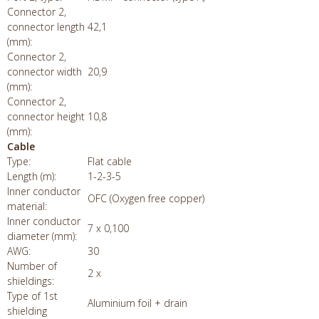
Connector 2,
connector length
42,1
(mm):
Connector 2,
connector width
20,9
(mm):
Connector 2,
connector height
10,8
(mm):
Cable
Type:
Flat cable
Length (m):
1-2-3-5
Inner conductor
OFC (Oxygen free copper)
material:
Inner conductor
7 x 0,100
diameter (mm):
AWG:
30
Number of
2 x
shieldings:
Type of 1st
Aluminium foil + drain
shielding