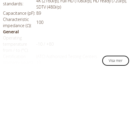
4K (2160i/p), Full HD (1080i/p), HD ready (720i/p),
standards:
SDTV (480i/p)
Capacitance (pF):
89
Characteristic
100
impedance (Ω):
General
Operating
temperature
-10 / +80
from / to (°C):
Certification:
(ATC) Authorized Testing Centers
Visa mer
Warranty (years):
10