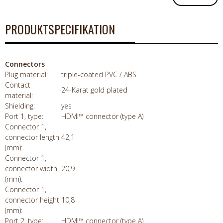
PRODUKTSPECIFIKATION
Connectors
Plug material:
triple-coated PVC / ABS
Contact
24-Karat gold plated
material:
Shielding:
yes
Port 1, type:
HDMI™ connector (type A)
Connector 1,
connector length
42,1
(mm):
Connector 1,
connector width
20,9
(mm):
Connector 1,
connector height
10,8
(mm):
Port 2, type:
HDMI™ connector (type A)