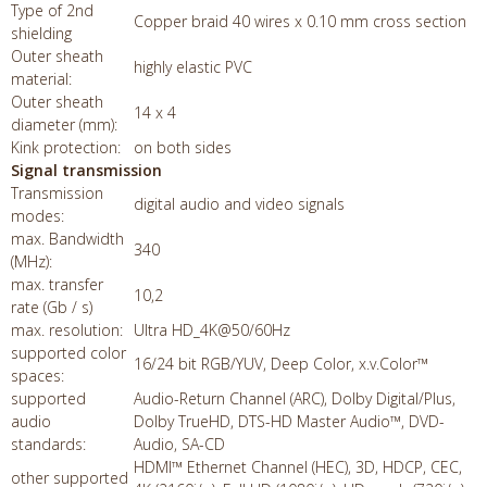
Type of 2nd
Copper braid 40 wires x 0.10 mm cross section
shielding
Outer sheath
highly elastic PVC
material:
Outer sheath
14 x 4
diameter (mm):
Kink protection:
on both sides
Signal transmission
Transmission
digital audio and video signals
modes:
max. Bandwidth
340
(MHz):
max. transfer
10,2
rate (Gb / s)
max. resolution:
Ultra HD_4K@50/60Hz
supported color
16/24 bit RGB/YUV, Deep Color, x.v.Color™
spaces:
supported
Audio-Return Channel (ARC), Dolby Digital/Plus,
audio
Dolby TrueHD, DTS-HD Master Audio™, DVD-
standards:
Audio, SA-CD
HDMI™ Ethernet Channel (HEC), 3D, HDCP, CEC,
other supported