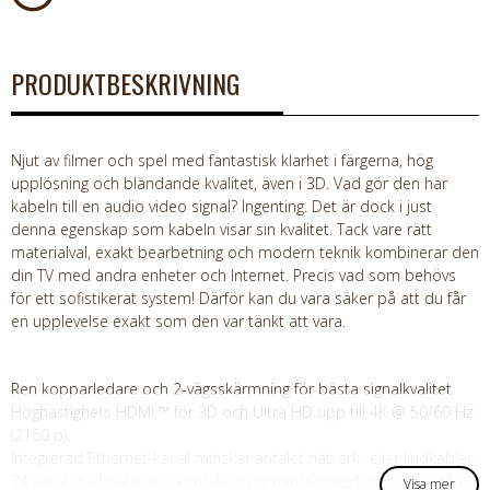
PRODUKTBESKRIVNING
Njut av filmer och spel med fantastisk klarhet i färgerna, hög
upplösning och bländande kvalitet, även i 3D. Vad gör den här
kabeln till en
audio video signal
? Ingenting. Det är dock i just
denna egenskap som kabeln visar sin kvalitet. Tack vare rätt
materialval, exakt bearbetning och modern teknik kombinerar den
din TV med andra enheter och Internet. Precis vad som behövs
för ett sofistikerat system! Därför kan du vara säker på att du får
en upplevelse exakt som den var tänkt att vara.
Ren kopparledare och 2-vägsskärmning för bästa signalkvalitet.
Höghastighets HDMI ™ för 3D och Ultra HD upp till 4K @ 50/60 Hz
(2160 p).
Integrerad Ethernet-kanal minskar antalet nätverk- eller ljudkablar.
24 karat guldpläterade kontakter för minsta överföringsmotstånd.
Visa mer