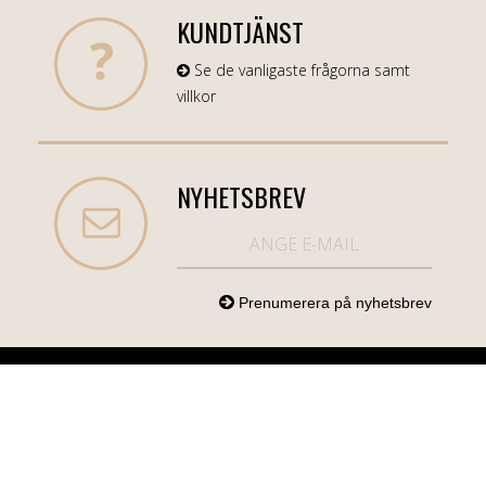
KUNDTJÄNST
Se de vanligaste frågorna samt
villkor
NYHETSBREV
NORDICCOM.SE
INFO
KATEGORIER
info@nordiccom.se
Logga in
Mobil & Tillbehör
Org.nr: 556613-
Kundtjänst
TV & Ljud