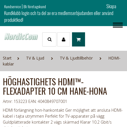
|
Skapa
Kundservice
Bli företagskund
Kundklubb login och ta del av era medlemserbjudanden eller använd
produktkod!
Start
TV & Ljud
TV & Ljudtillbehör
HDMI-
kablar
HÖGHASTIGHETS HDMI™-
FLEXADAPTER 10 CM HANE-HONA
Artnr: 153223
EAN: 4040849707001
HDMI förlängning hon-hankontakt Ger möjlighet att ansluta HDMI-
kabel i tajta utrymmen Perfekt för TV-apparater på vägg
Guldplätterade kontakter 2 vägs skärmad Klarar 10.2 Gbit/s