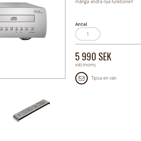
många andra nya funktioner!
Antal
5 990 SEK
inkl.moms
Tipsa en vän