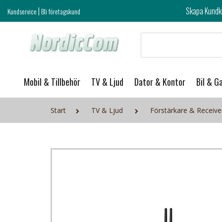
|
Skapa Kundklubb login och ta del 
Kundservice
Bli företagskund
Mobil & Tillbehör
TV & Ljud
Dator & Kontor
Bil & G
Start
TV & Ljud
Förstärkare & Receive