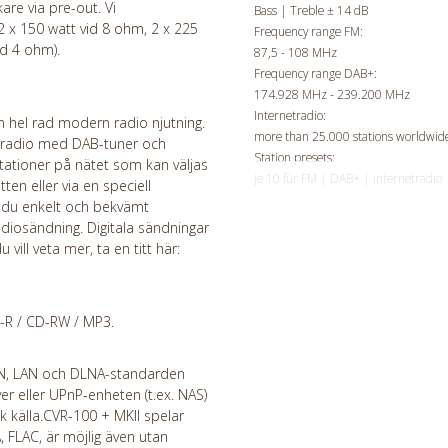
re via pre-out. Vi
Bass | Treble ± 14 dB
 x 150 watt vid 8 ohm, 2 x 225
Frequency range FM:
id 4 ohm).
87,5 - 108 MHz
Frequency range DAB+:
174.928 MHz - 239.200 MHz
Internetradio:
 hel rad modern radio njutning.
more than 25.000 stations worldwid
 radio med DAB-tuner och
Station presets:
stationer på nätet som kan väljas
je 10 für FM | DAB+ | internetradio
ten eller via en speciell
 du enkelt och bekvämt
radiosändning. Digitala sändningar
vill veta mer, ta en titt här:
D-R / CD-RW / MP3.
AN, LAN och DLNA-standarden
r eller UPnP-enheten (t.ex. NAS)
 källa.
CVR-100 + MKII
spelar
, FLAC, är möjlig även utan