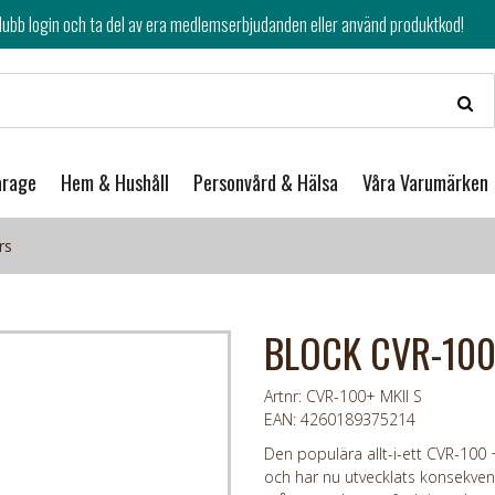
av era medlemserbjudanden eller använd produktkod!
arage
Hem & Hushåll
Personvård & Hälsa
Våra Varumärken
rs
BLOCK CVR-100+
Artnr: CVR-100+ MKII S
EAN: 4260189375214
Den populära allt-i-ett CVR-100 
och har nu utvecklats konsekven