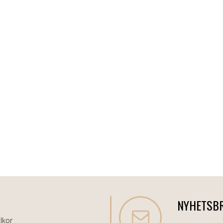
NYHETSB
lkor