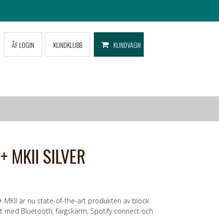
ÅF LOGIN
KUNDKLUBB
KUNDVAGN
 MKII SILVER
+ MKII är nu state-of-the-art produkten av block
t med Bluetooth, färgskärm, Spotify connect och