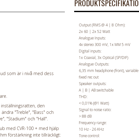
PRODUKTSPECIFIKATI
Output (RMS @ 4 | 8 Ohm):
2x 60 | 2x 52 Watt
Analogue Inputs:
4x stereo 300 mV, 1x MM 5 mV
Digital inputs:
1x Coaxial, 3x Optical (SP/DIF)
Analogue Outputs:
6,35 mm headphone (front), variable 
 ljud som är i nivå med dess
fixed rec out
Speaker outputs:
A | B | AB switchable
are.
THD:
< 0,01% (@1 Watt)
inställningsratten, den
Signal to noise ratio:
 ändra "Treble", "Bass" och
> 88 dB
e", "Stadium" och "Hall".
Frequency range:
en sub med CVR-100 + med hjälp
10 Hz - 26 KHz
förstärkning inte tillräckligt: ​​
Tone control: