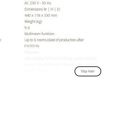
AC 230 V - 50 Hz
Dimensions W | H | D:
440 x 118 x 330 mm
Weight (kg):
9,4
Multiroom funktion:
e
Up to 6 rooms (date of production after
03/2016)
Features:
color display, full metal housing, system remote
control, logo embossed in the top plate, remote
learning function
Visa mer