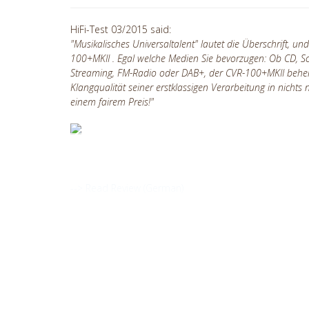
HiFi-Test 03/2015 said:
"Musikalisches Universaltalent" lautet die Überschrift, un
100+MKII . Egal welche Medien Sie bevorzugen: Ob CD, Scha
Streaming, FM-Radio oder DAB+, der CVR-100+MKII beherrs
Klangqualität seiner erstklassigen Verarbeitung in nichts 
einem fairem Preis!"
--> Read Review (German)