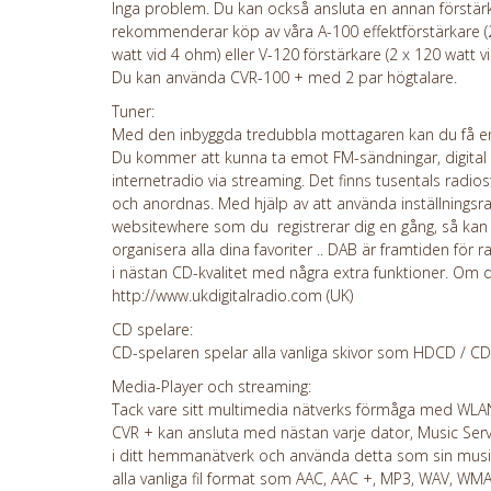
Inga problem. Du kan också ansluta en annan förstärka
rekommenderar köp av våra A-100 effektförstärkare (2
watt vid 4 ohm) eller V-120 förstärkare (2 x 120 watt v
Du kan använda CVR-100 + med 2 par högtalare.
Tuner:
Med den inbyggda tredubbla mottagaren kan du få en
Du kommer att kunna ta emot FM-sändningar, digital
internetradio via streaming. Det finns tusentals radio
och anordnas. Med hjälp av att använda inställningsrat
websitewhere som du registrerar dig en gång, så kan
organisera alla dina favoriter .. DAB är framtiden för 
i nästan CD-kvalitet med några extra funktioner. Om du 
http://www.ukdigitalradio.com (UK)
CD spelare:
CD-spelaren spelar alla vanliga skivor som HDCD / C
Media-Player och streaming:
Tack vare sitt multimedia nätverks förmåga med WL
CVR + kan ansluta med nästan varje dator, Music Serve
i ditt hemmanätverk och använda detta som sin musik
alla vanliga fil format som AAC, AAC +, MP3, WAV, WMA