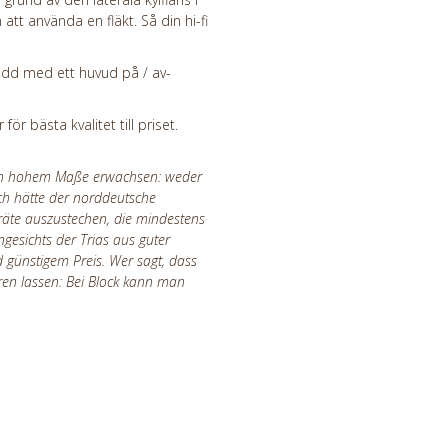
att använda en fläkt. Så din hi-fi
edd med ett huvud på / av-
r bästa kvalitet till priset.
0 in hohem Maße erwachsen: weder
ch hätte der norddeutsche
eräte auszustechen, die mindestens
ngesichts der Trias aus guter
nd günstigem Preis. Wer sagt, dass
hren lassen: Bei Block kann man