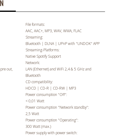
ON
File formats:
AAC, AAC+, MP3, WAV, WMA, FLAC
Streaming:
Bluetooth | DLNA | UPnP with "UNDOK" APP
Streaming-Platforms:
Native Spotify Support
Network:
pre out,
LAN (Ethernet) and WiFi 2,4 & 5 GHz and
Bluetooth
CD compatibility:
HDCD | CD-R | CD-RW | MP3
Power consumption "Off":
< 0,01 Watt
Power consumption "Network standby":
2,5 Watt
Power consumption "Operating":
300 Watt (max.)
Power supply with power switch: