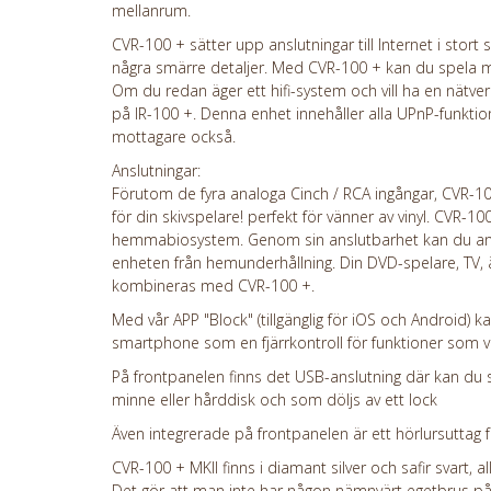
mellanrum.
CVR-100 + sätter upp anslutningar till Internet i stort sä
några smärre detaljer. Med CVR-100 + kan du spela mu
Om du redan äger ett hifi-system och vill ha en nätver
på IR-100 +. Denna enhet innehåller alla UPnP-funkti
mottagare också.
Anslutningar:
Förutom de fyra analoga Cinch / RCA ingångar, CVR-1
för din skivspelare! perfekt för vänner av vinyl. CVR-100 
hemmabiosystem. Genom sin anslutbarhet kan du ansl
enheten från hemunderhållning. Din DVD-spelare, TV,
kombineras med CVR-100 +.
Med vår APP "Block" (tillgänglig för iOS och Android) k
smartphone som en fjärrkontroll för funktioner som 
På frontpanelen finns det USB-anslutning där kan du
minne eller hårddisk och som
döljs av ett lock
Även integrerade på frontpanelen är ett hörlursuttag 
CVR-100 + MKII
finns i diamant silver och safir svart, al
Det gör att man inte har någon nämnvärt egetbrus på g