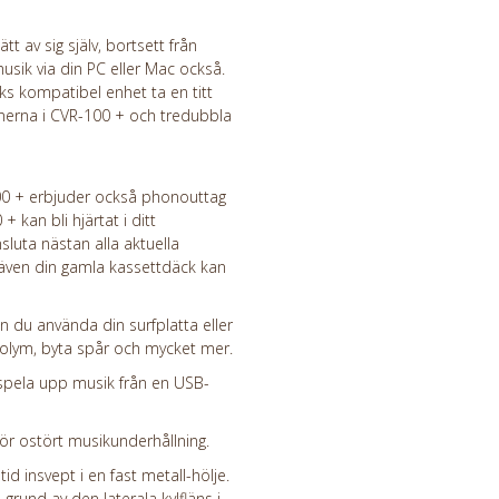
tt av sig själv, bortsett från
sik via din PC eller Mac också.
ks kompatibel enhet ta en titt
onerna i CVR-100 + och tredubbla
00 + erbjuder också phonouttag
+ kan bli hjärtat i ditt
uta nästan alla aktuella
 även din gamla kassettdäck kan
an du använda din surfplatta eller
volym, byta spår och mycket mer.
 spela upp musik från en USB-
för ostört musikunderhållning.
ltid insvept i en fast metall-hölje.
rund av den laterala kylfläns i