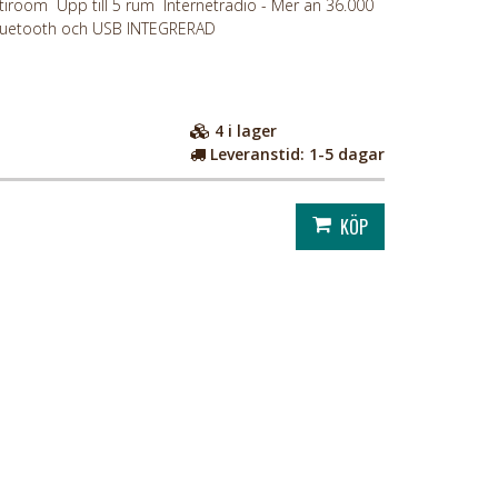
iroom Upp till 5 rum Internetradio - Mer än 36.000
 Bluetooth och USB INTEGRERAD
4
i lager
Leveranstid:
1-5 dagar