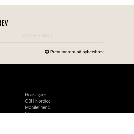
REV
Housegard
OBH Nordica
MobileFriend
Mozi
Samsung
Scandomestic
Snapcase