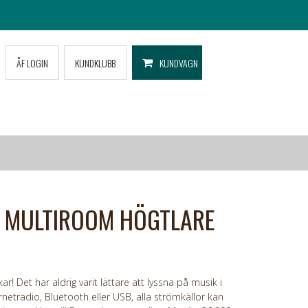
ÅF LOGIN
KUNDKLUBB
KUNDVAGN
K MULTIROOM HÖGTLARE
ar! Det har aldrig varit lättare att lyssna på musik i
rnetradio, Bluetooth eller USB, alla strömkällor kan