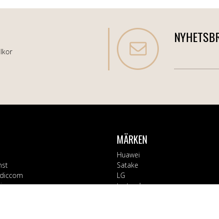
NYHETSB
lkor
MÄRKEN
Huawei
nst
Satake
diccom
LG
varor
testsynk
Apple
Blaupunkt
ORIER
Block