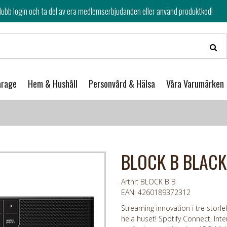
av era medlemserbjudanden eller använd produktkod!
arage
Hem & Hushåll
Personvård & Hälsa
Våra Varumärken
BLOCK B BLAC
Artnr: BLOCK B B
EAN: 4260189372312
Streaming innovation i tre storlek
hela huset! Spotify Connect, Inte