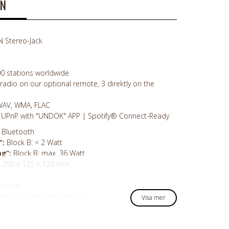
ON
 Stereo-Jack
0 stations worldwide
tradio on our optional remote, 3 direktly on the
WAV, WMA, FLAC
 UPnP with "UNDOK" APP | Spotify® Connect-Ready
, Bluetooth
":
Block B: < 2 Watt
ng":
Block B: max. 36 Watt
: 290 x 125 x 120 mm
devices
with keys, remote optional
Visa mer