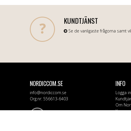
KUNDTJÄNST
Se de vanligaste frågorna samt vil
NORDICCOM.SE
INFO
info@nordiccom.se
Logga in
Org.nr: 556613-6403
Kundtjä
Om Nor
Kampanj
KATEG