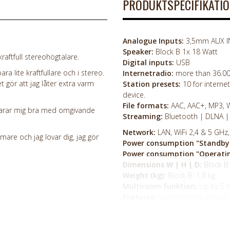
PRODUKTSPECIFIKATI
Analogue Inputs:
3,5mm AUX IN
Speaker:
Block B 1x 18 Watt
raftfull stereohögtalare.
Digital inputs:
USB
ara lite kraftfullare och i stereo.
Internetradio:
more than 36.00
 gör att jag låter extra varm
Station presets:
10 for interne
device.
File formats:
AAC, AAC+, MP3, 
larar mig bra med omgivande
Streaming:
Bluetooth | DLNA |
Network:
LAN, WiFi 2,4 & 5 GHz
mare och jag lovar dig, jag gör
Power consumption "Standby
Power consumption "Operati
Dimensions W | H | D:
Block B
Weight (kg):
Block B: 1,8 kg
Multiroom funktion:
Up to 5 
Features:
Operating the device 