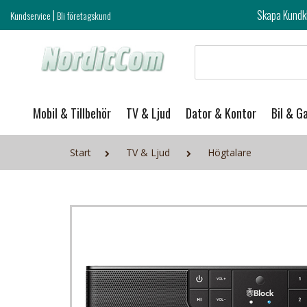
|
Skapa Kundklubb login och ta del 
Kundservice
Bli företagskund
Mobil & Tillbehör
TV & Ljud
Dator & Kontor
Bil & G
Start
TV & Ljud
Högtalare