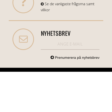
Se de vanligaste frågorna samt
villkor
NYHETSBREV
NORDICCOM.SE
INFO
KATEGORIER
info@nordiccom.se
Logga in
Mobil & Tillbehör
Org.nr: 556613-
Kundtjänst
TV & Ljud
6403
Om Nordiccom
Dator & Kontor
Kampanjvaror
Bil & Garage