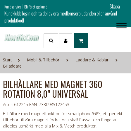
|
Skapa
Kundservice
Bli företagskund
Kundklubb login och ta del av era medlemserbjudanden eller använd
produktkod!
Start
Mobil & Tillbehör
Laddare & Kablar
Billaddare
BILHÅLLARE MED MAGNET 360
ROTATION 8,0" UNIVERSAL
Artnr: 612245
EAN: 7330985122453
Bilhållare med magnetfunktion för smartphone/GPS, ett perfekt
tillbehör till våra magnet fodral och skal! Passar och fungerar
alldeles utmärkt med alla Mix & Match produkter.