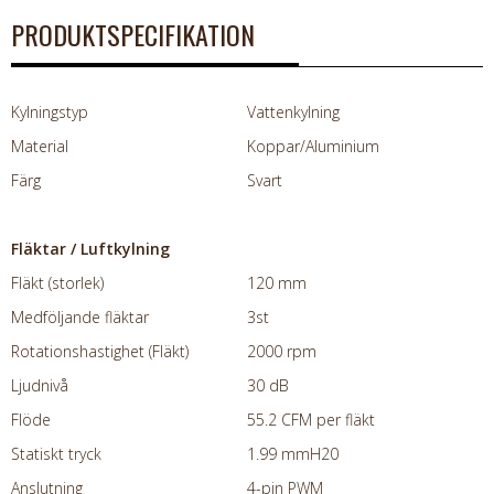
PRODUKTSPECIFIKATION
Kylningstyp
Vattenkylning
Material
Koppar/Aluminium
Färg
Svart
Fläktar / Luftkylning
Fläkt (storlek)
120 mm
Medföljande fläktar
3st
Rotationshastighet (Fläkt)
2000 rpm
Ljudnivå
30 dB
Flöde
55.2 CFM per fläkt
Statiskt tryck
1.99 mmH20
Anslutning
4-pin PWM