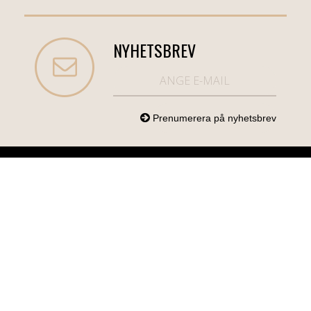
NYHETSBREV
NORDICCOM.SE
INFO
KATEGORIER
info@nordiccom.se
Logga in
Mobil & Tillbehör
Org.nr: 556613-
Kundtjänst
TV & Ljud
6403
Om Nordiccom
Dator & Kontor
Kampanjvaror
Bil & Garage
Hem & Hushåll
Personvård &
Hälsa