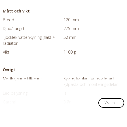
Mått och vikt
Bredd
120 mm
Djup/Längd
275 mm
Tjocklek vattenkylning (fläkt +
52 mm
radiator
Vikt
1100 g
Övrigt
Medföljande tillbehör
Kylare, kablar, förinstallerad
kylpasta och monteringsdelar
Led belysning
Ja
Garanti
3 år
Visa mer