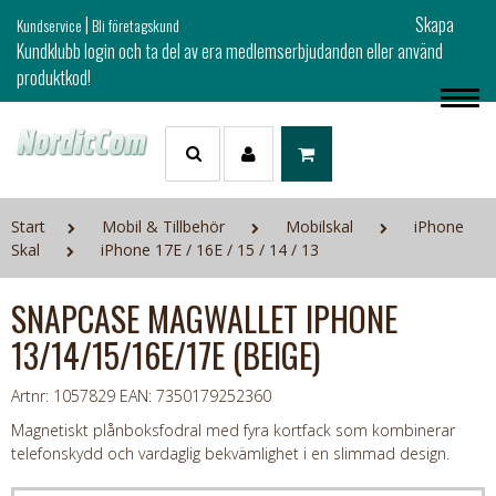
|
Skapa
Kundservice
Bli företagskund
Kundklubb login och ta del av era medlemserbjudanden eller använd
produktkod!
Start
Mobil & Tillbehör
Mobilskal
iPhone
Skal
iPhone 17E / 16E / 15 / 14 / 13
SNAPCASE MAGWALLET IPHONE
13/14/15/16E/17E (BEIGE)
Artnr: 1057829
EAN: 7350179252360
Magnetiskt plånboksfodral med fyra kortfack som kombinerar
telefonskydd och vardaglig bekvämlighet i en slimmad design.