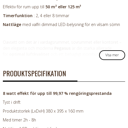
Effektiv för rum upp till
50 m² eller 125 m³
Timerfunktion
: 2, 4 eller 8 timmar
Nattläge
med valfri dimmad LED-belysning för en vilsam sömn
Oavsett om det är i vardagsrummet, sovrummet eller kontoret –
den eleganta och moderna
Pegasus
är din starka allierade
för
optimal luftkvalitet
och ett behagligt inomhusklimat.
Visa mer
PRODUKTSPECIFIKATION
8 watt effekt för upp till
99,97 % rengöringsprestanda
Tyst i drift
Produktstorlek (LxDxH)
380 x 395 x 160 mm
Med timer 2h - 8h