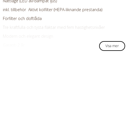
Nattläge (LED av/dämpat ljus)
inkl. tillbehör
Aktivt kolfilter (HEPA-liknande prestanda)
Förfilter och doftlåda
Tre kraftfulla och tysta fläktar med fem hastighetsnivåer
Modern och elegant design
Garanti 2 år
Visa mer