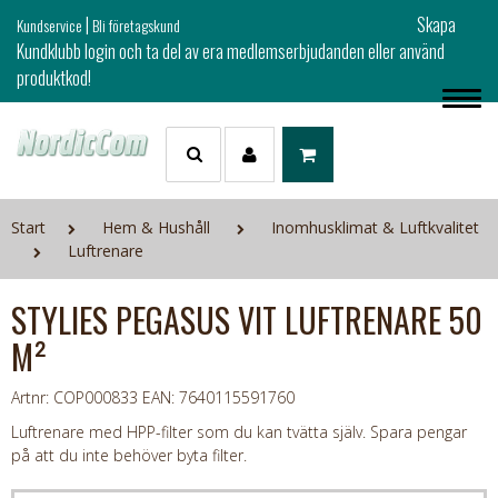
|
Skapa
Kundservice
Bli företagskund
Kundklubb login och ta del av era medlemserbjudanden eller använd
produktkod!
Start
Hem & Hushåll
Inomhusklimat & Luftkvalitet
Luftrenare
STYLIES PEGASUS VIT LUFTRENARE 50
M²
Artnr: COP000833
EAN: 7640115591760
Luftrenare med HPP-filter som du kan tvätta själv. Spara pengar
på att du inte behöver byta filter.